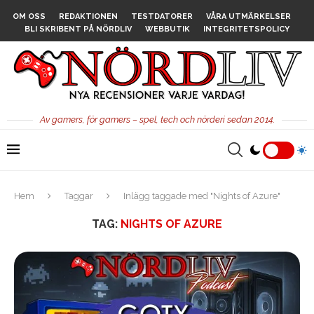
OM OSS
REDAKTIONEN
TESTDATORER
VÅRA UTMÄRKELSER
BLI SKRIBENT PÅ NÖRDLIV
WEBBUTIK
INTEGRITETSPOLICY
Av gamers, för gamers – spel, tech och nörderi sedan 2014.
Hem
Taggar
Inlägg taggade med "Nights of Azure"
TAG:
NIGHTS OF AZURE