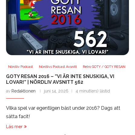
Nördliv Podcast
Nördlivs Podcast Avsnitt
Retro GOTY / GOTY RESAN
GOTY RESAN 2016 – ”VI ÄR INTE SNUSKIGA, VI
LOVAR!” | NÖRDLIV AVSNITT 562
av
Redaktionen
juni 14, 2026
4 minut(ers) lästid
Vilka spel var egentligen bäst under 2016? Dags att
sätta facit!
Läs mer