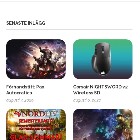
SENASTE INLÄGG
Förhandstitt: Pax
Corsair NIGHTSWORD v2
Autocratica
Wireless SD
augusti 7, 2026
augusti 6, 2026
2
Soundcore Liberty 5 Pro