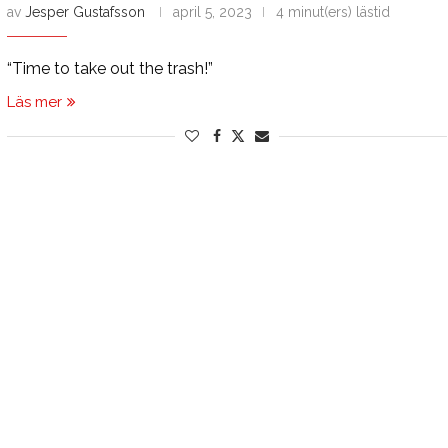
av
Jesper Gustafsson
april 5, 2023
4 minut(ers) lästid
“Time to take out the trash!”
Läs mer