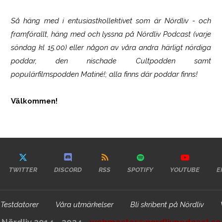
Så häng med i entusiastkollektivet som är
Nördliv
- och
framförallt, häng med och lyssna på Nördliv Podcast (varje
söndag kl 15.00) eller någon av våra andra härligt nördiga
poddar, den nischade Cultpodden samt
populärfilmspodden Matiné!; alla finns där poddar finns!
Välkommen!
TWITTER
DISCORD
RSS
SPOTIFY
YOUTUBE
E
Testdatorer
Våra utmärkelser
Bli skribent på Nördliv
Nördliv 2014 - 2024 -
webmaster@nordlivpodcast.se