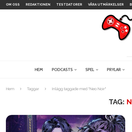
OM OSS
REDAKTIONEN
TESTDATORER
VÅRA UTMÄRKELSER
B
HEM
PODCASTS
SPEL
PRYLAR
Hem
Taggar
Inlägg taggade med "Neo Noir"
TAG:
N