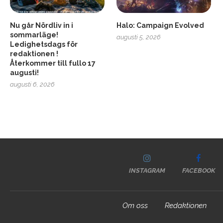
Nu går Nördliv in i
Halo: Campaign Evolved
sommarläge!
augusti 5, 2026
Ledighetsdags för
redaktionen !
Återkommer till fullo 17
augusti!
augusti 6, 2026
INSTAGRAM
FACEBOOK
Om oss
Redaktionen