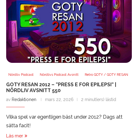
Nördliv Podcast
Nördlivs Podcast Avsnitt
Retro GOTY / GOTY RESAN
GOTY RESAN 2012 – ”PRESS E FOR EPILEPSI” |
NÖRDLIV AVSNITT 550
av
Redaktionen
mars 22, 2026
2 minut(ers) lästid
Vilka spel var egentligen bäst under 2012? Dags att
sätta facit!
Läs mer