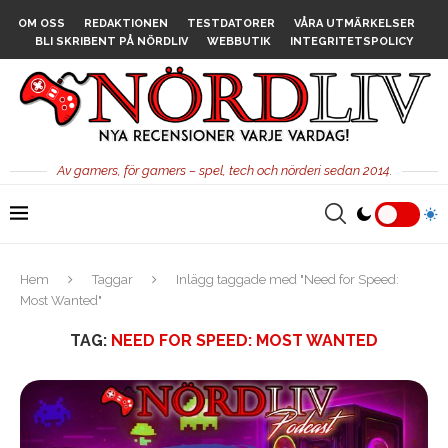
OM OSS
REDAKTIONEN
TESTDATORER
VÅRA UTMÄRKELSER
BLI SKRIBENT PÅ NÖRDLIV
WEBBUTIK
INTEGRITETSPOLICY
Av gamers, för gamers – spel, tech och nörderi sedan 2014.
Hem
Taggar
Inlägg taggade med "Need for Speed:
Most Wanted"
TAG:
NEED FOR SPEED: MOST WANTED