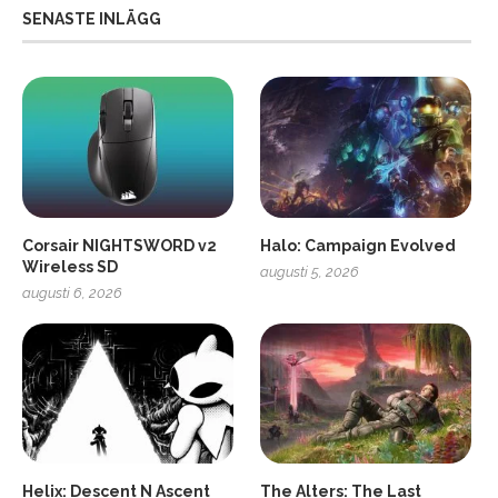
SENASTE INLÄGG
Corsair NIGHTSWORD v2
Halo: Campaign Evolved
Wireless SD
augusti 5, 2026
augusti 6, 2026
2
Soundcore Liberty 5 Pro
Helix: Descent N Ascent
The Alters: The Last