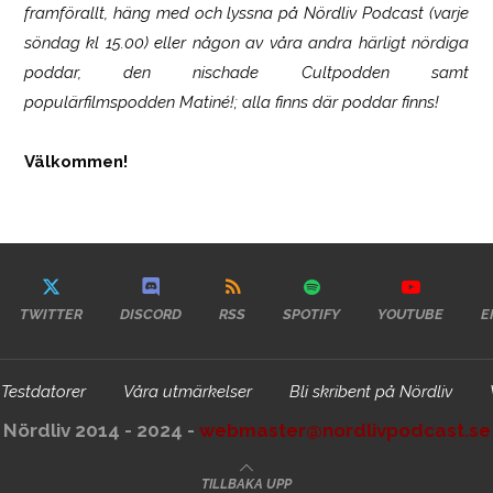
framförallt, häng med och lyssna på Nördliv Podcast (varje
söndag kl 15.00) eller någon av våra andra härligt nördiga
poddar, den nischade Cultpodden samt
populärfilmspodden Matiné!; alla finns där poddar finns!
Välkommen!
TWITTER
DISCORD
RSS
SPOTIFY
YOUTUBE
E
Testdatorer
Våra utmärkelser
Bli skribent på Nördliv
Nördliv 2014 - 2024 -
webmaster@nordlivpodcast.se
TILLBAKA UPP