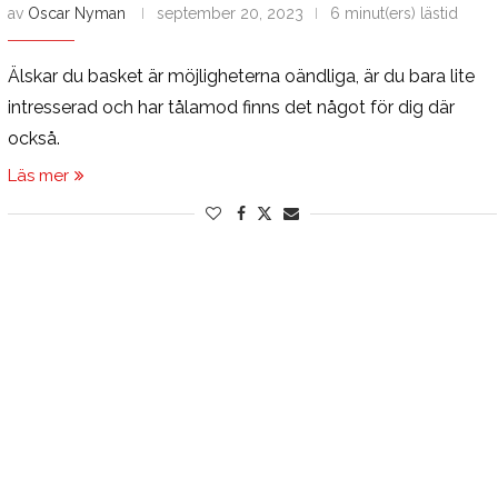
av
Oscar Nyman
september 20, 2023
6 minut(ers) lästid
Älskar du basket är möjligheterna oändliga, är du bara lite
intresserad och har tålamod finns det något för dig där
också.
Läs mer