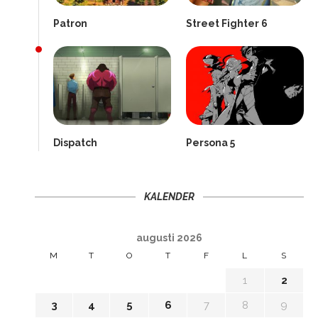
Patron
Street Fighter 6
Dispatch
Persona 5
KALENDER
augusti 2026
M
T
O
T
F
L
S
1
2
3
4
5
6
7
8
9