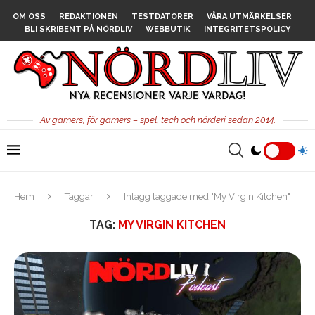
OM OSS
REDAKTIONEN
TESTDATORER
VÅRA UTMÄRKELSER
BLI SKRIBENT PÅ NÖRDLIV
WEBBUTIK
INTEGRITETSPOLICY
Av gamers, för gamers – spel, tech och nörderi sedan 2014.
Hem
Taggar
Inlägg taggade med "My Virgin Kitchen"
TAG:
MY VIRGIN KITCHEN