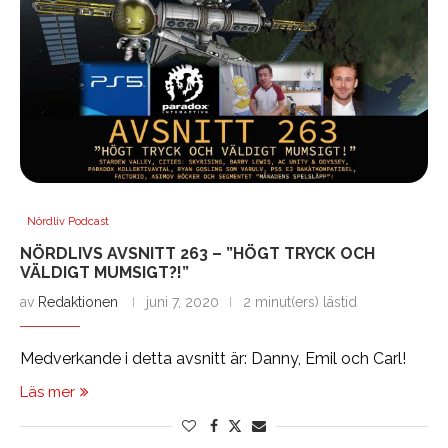
Nördliv Podcast
NÖRDLIVS AVSNITT 263 – ”HÖGT TRYCK OCH
VÄLDIGT MUMSIGT?!”
av
Redaktionen
juni 7, 2020
2 minut(ers) lästid
Medverkande i detta avsnitt är: Danny, Emil och Carl!
Läs mer