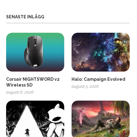
SENASTE INLÄGG
Corsair NIGHTSWORD v2
Halo: Campaign Evolved
Wireless SD
augusti 5, 2026
augusti 6, 2026
2
Soundcore Liberty 5 Pro