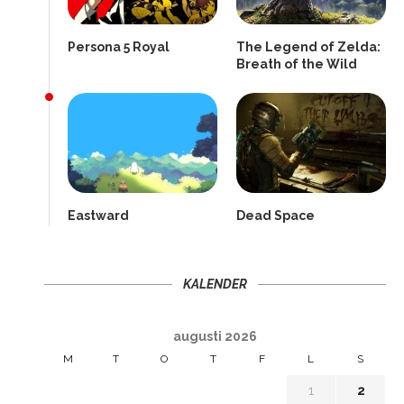
Persona 5 Royal
The Legend of Zelda:
Breath of the Wild
Eastward
Dead Space
KALENDER
augusti 2026
M
T
O
T
F
L
S
1
2