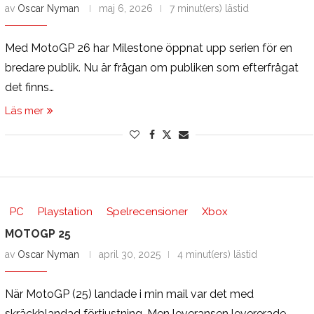
av
Oscar Nyman
maj 6, 2026
7 minut(ers) lästid
Med MotoGP 26 har Milestone öppnat upp serien för en
bredare publik. Nu är frågan om publiken som efterfrågat
det finns…
Läs mer
PC
Playstation
Spelrecensioner
Xbox
MOTOGP 25
av
Oscar Nyman
april 30, 2025
4 minut(ers) lästid
När MotoGP (25) landade i min mail var det med
skräckblandad förtjustning. Men leveransen levererade.