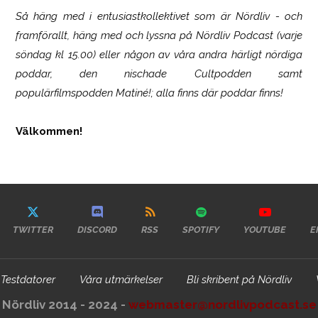
Så häng med i entusiastkollektivet som är
Nördliv
- och
framförallt, häng med och lyssna på Nördliv Podcast (varje
söndag kl 15.00) eller någon av våra andra härligt nördiga
poddar, den nischade Cultpodden samt
populärfilmspodden Matiné!; alla finns där poddar finns!
Välkommen!
TWITTER
DISCORD
RSS
SPOTIFY
YOUTUBE
E
Testdatorer
Våra utmärkelser
Bli skribent på Nördliv
Nördliv 2014 - 2024 -
webmaster@nordlivpodcast.se