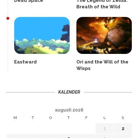
Dead Space
The Legend of Zelda:
Breath of the Wild
Eastward
Ori and the Will of the
Wisps
KALENDER
augusti 2026
M
T
O
T
F
L
S
1
2