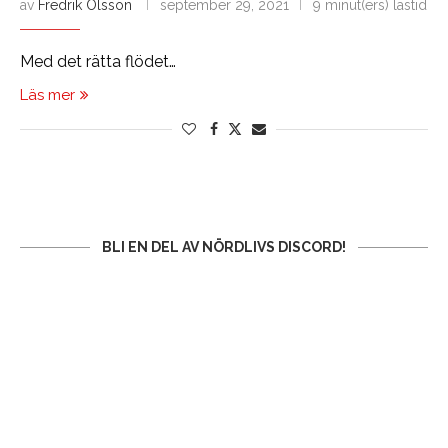
av
Fredrik Olsson
september 29, 2021
9 minut(ers) lästid
Med det rätta flödet…
Läs mer
BLI EN DEL AV NÖRDLIVS DISCORD!