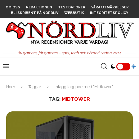
OM OSS
REDAKTIONEN
TESTDATORER
VÅRA UTMÄRKELSER
BLI SKRIBENT PÅ NÖRDLIV
WEBBUTIK
INTEGRITETSPOLICY
Av gamers, för gamers – spel, tech och nörderi sedan 2014.
Hem
Taggar
Inlägg taggade med "Midtower"
TAG:
MIDTOWER