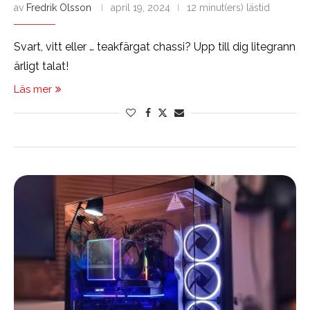
av
Fredrik Olsson
april 19, 2024
12 minut(ers) lästid
Svart, vitt eller … teakfärgat chassi? Upp till dig litegrann
ärligt talat!
Läs mer