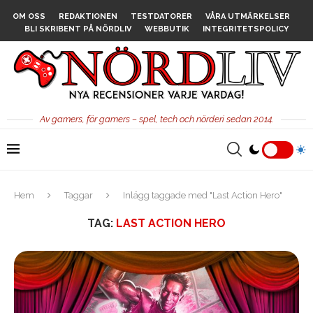
OM OSS
REDAKTIONEN
TESTDATORER
VÅRA UTMÄRKELSER
BLI SKRIBENT PÅ NÖRDLIV
WEBBUTIK
INTEGRITETSPOLICY
Av gamers, för gamers – spel, tech och nörderi sedan 2014.
Hem
Taggar
Inlägg taggade med "Last Action Hero"
TAG:
LAST ACTION HERO