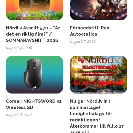
Nördliv Avsnitt 570 – ”Är
Förhandstitt: Pax
det en riktig film?” /
Autocratica
SOMMARAVSNITT 2026
augusti 7, 2026
augusti 9, 2026
Corsair NIGHTSWORD v2
Nu går Nördliv in i
Wireless SD
sommarläge!
Ledighetsdags för
augusti 6, 2026
redaktionen !
Återkommer till fullo 17
augusti!