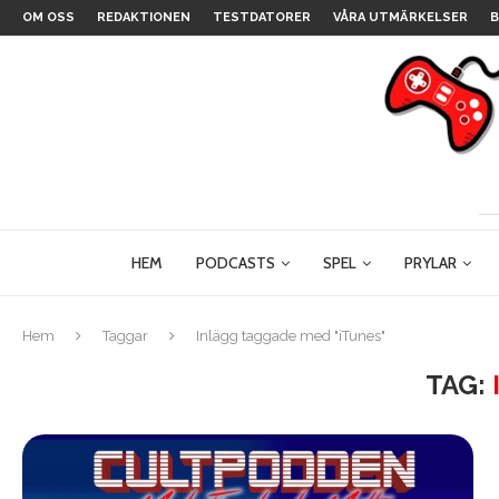
OM OSS
REDAKTIONEN
TESTDATORER
VÅRA UTMÄRKELSER
B
HEM
PODCASTS
SPEL
PRYLAR
Hem
Taggar
Inlägg taggade med "iTunes"
TAG: