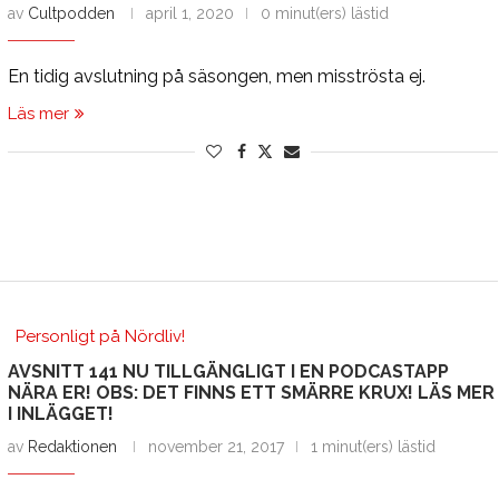
av
Cultpodden
april 1, 2020
0 minut(ers) lästid
En tidig avslutning på säsongen, men misströsta ej.
Läs mer
Personligt på Nördliv!
AVSNITT 141 NU TILLGÄNGLIGT I EN PODCASTAPP
NÄRA ER! OBS: DET FINNS ETT SMÄRRE KRUX! LÄS MER
I INLÄGGET!
av
Redaktionen
november 21, 2017
1 minut(ers) lästid