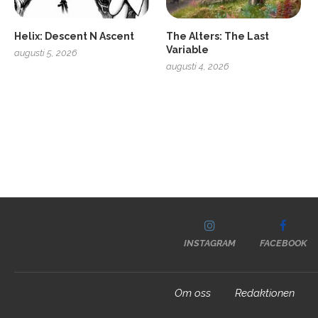
Helix: Descent N Ascent
The Alters: The Last
Variable
augusti 5, 2026
augusti 4, 2026
INSTAGRAM
FACEBOOK
Om oss
Redaktionen