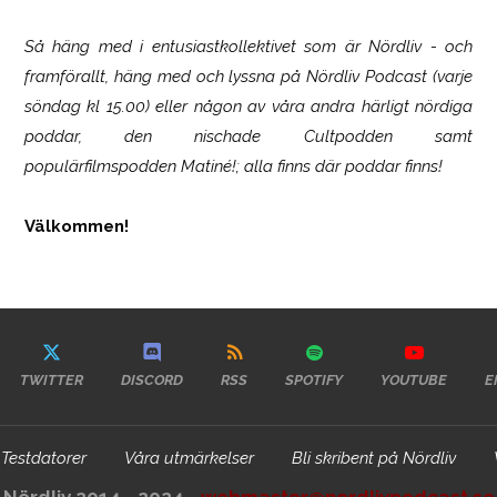
Så häng med i entusiastkollektivet som är
Nördliv
- och
framförallt, häng med och lyssna på Nördliv Podcast (varje
söndag kl 15.00) eller någon av våra andra härligt nördiga
poddar, den nischade Cultpodden samt
populärfilmspodden Matiné!; alla finns där poddar finns!
Välkommen!
TWITTER
DISCORD
RSS
SPOTIFY
YOUTUBE
E
Testdatorer
Våra utmärkelser
Bli skribent på Nördliv
Nördliv 2014 - 2024 -
webmaster@nordlivpodcast.se