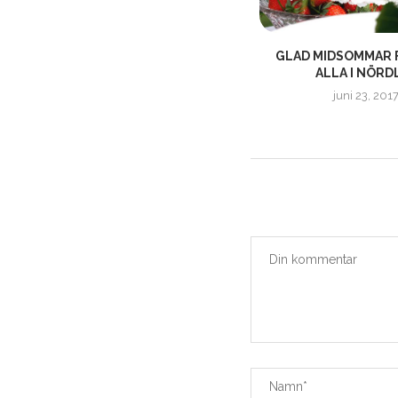
ED
HELGEN ÄR KOMMEN! VAD SKA NI
GLAD MIDSOMMAR 
SPELA? –...
ALLA I NÖRDL
april 21, 2017
juni 23, 201