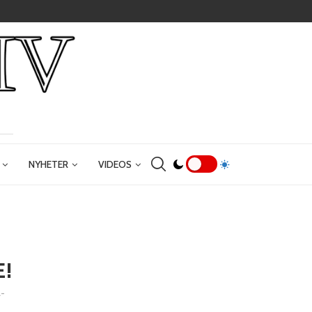
NYHETER
VIDEOS
E!
-