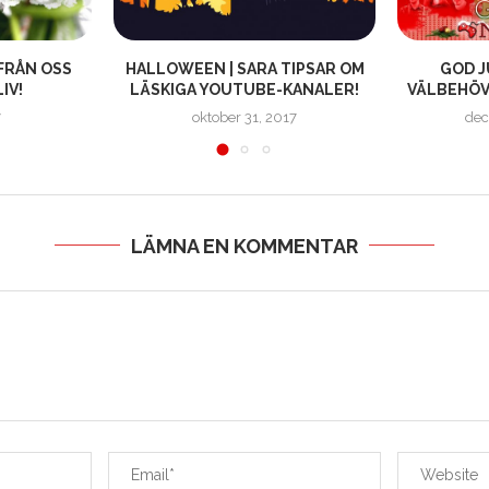
FRÅN OSS
HALLOWEEN | SARA TIPSAR OM
GOD J
IV!
LÄSKIGA YOUTUBE-KANALER!
VÄLBEHÖVL
7
oktober 31, 2017
dec
LÄMNA EN KOMMENTAR