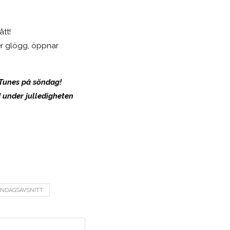
ått!
ker glögg, öppnar
iTunes på söndag!
d under julledigheten
NDAGSAVSNITT