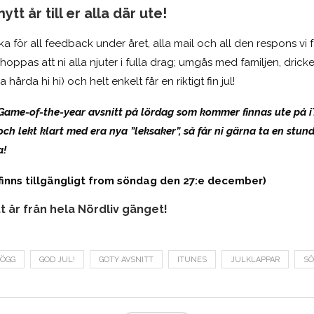
ytt år till er alla där ute!
ka för all feedback under året, alla mail och all den respons vi f
i hoppas att ni alla njuter i fulla drag; umgås med familjen, dric
årda hi hi) och helt enkelt får en riktigt fin jul!
 Game-of-the-year avsnitt på lördag som kommer finnas ute på 
och lekt klart med era nya ”leksaker”, så får ni gärna ta en stun
a!
finns tillgängligt from söndag den 27:e december)
t år från hela Nördliv gänget!
LÖGG
GOD JUL!
GOTY AVSNITT
ITUNES
JULKLAPPAR
SÖ