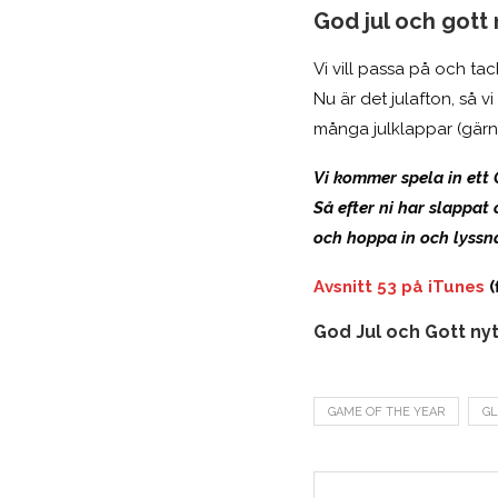
God jul och gott n
Vi vill passa på och tac
Nu är det julafton, så v
många julklappar (gärna h
Vi kommer spela in ett
Så efter ni har slappat 
och hoppa in och lyssn
Avsnitt 53 på iTunes
(
God Jul och Gott nyt
GAME OF THE YEAR
G