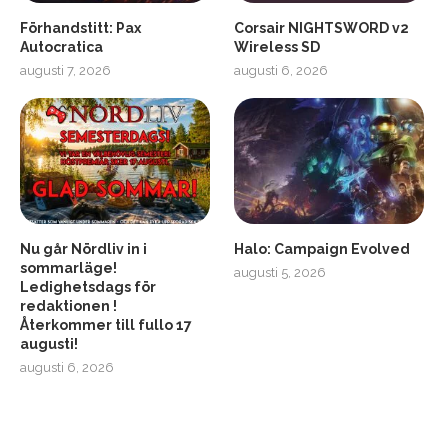
Förhandstitt: Pax
Corsair NIGHTSWORD v2
Autocratica
Wireless SD
augusti 7, 2026
augusti 6, 2026
2
Soundcore Liberty 5 Pro
Nu går Nördliv in i
Halo: Campaign Evolved
sommarläge!
augusti 5, 2026
Ledighetsdags för
redaktionen !
Återkommer till fullo 17
augusti!
augusti 6, 2026