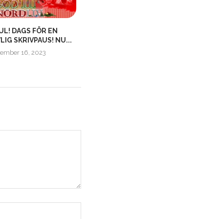
UL! DAGS FÖR EN
VAD TYCKER NI OM VÅR SAJTS
IG SKRIVPAUS! NU...
FUNKTIONALITET OCH...
ember 16, 2023
oktober 22, 2017