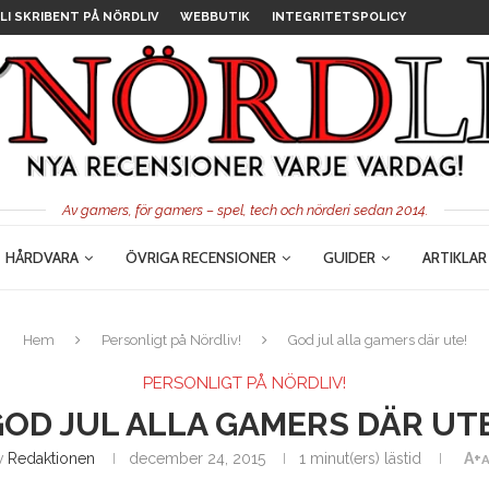
LI SKRIBENT PÅ NÖRDLIV
WEBBUTIK
INTEGRITETSPOLICY
Av gamers, för gamers – spel, tech och nörderi sedan 2014.
HÅRDVARA
ÖVRIGA RECENSIONER
GUIDER
ARTIKLAR
Hem
Personligt på Nördliv!
God jul alla gamers där ute!
PERSONLIGT PÅ NÖRDLIV!
OD JUL ALLA GAMERS DÄR UT
v
Redaktionen
december 24, 2015
1 minut(ers) lästid
A+
A