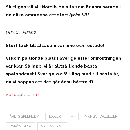
Slutligen vill vi i Nördliv be alla som är nominerade i
de olika områdena ett stort
lycka till!
UPPDATERING!
Stort tack till alla som var inne och röstade!
Vi kom på tionde plats i Sverige efter omröstningen
var klar. Så japp, vi är alltså tionde bästa
spelpodcast i Sverige 2016! Häng med till nästa år,
då vi hoppas att det går ännu bättre :D
Se topplista här!
ÅRETS SPELMEDIA
IDOLER
M3
MÅNGA FÖREBILDER
OMRÖSTNING
SPEL SVERIGE