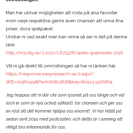
Man har utöver möjligheten att rösta på sina favoriter
inom varje respektive genre även chansen att vinna fina
priser; stora spelpaket.
Undrar ni vad exakt man kan vinna så ser ni det på denna
länk:
http://m3.idg.se/2.1022/1.675376/arets-spelmedia-2016
Vill ni gå direkt till omröstningen så har ni länken här:
https://response.easyresearch.se/s.aspx?
WID=1096199&Pwd=82821838&key=80923,1306874
Jag hoppas att ni där ute som lyssnat på oss länge och väl
(och er som är nya också såklart), tar chansen och ger oss
en röst då det kommer hjälpa oss enormt! Vi har hållit på
sedan sent 2014 med podcasten, och detta är i sanning ett
riktigt bra erkännande för oss.