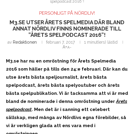
spelpodcast 2016”!
PERSONLIGT PÅ NÖRDLIV!
M3.SE UTSER ÅRETS SPELMEDIA DÄR BLAND
ANNAT NÖRDLIV FINNS NOMINERADE TILL
”ÅRETS SPELPODCAST 2016”!
av
Redaktionen
februari 7, 2017
1 minut(ers) lästid
A+
A-
M3.se har nu en omröstning för Årets Spelmedia
2016 som håller på tills den 24:e februari. Där kan du
utse årets bästa speljournalist, årets bästa
spelpodcast, årets bästa spelyoutuber och årets
bästa spelpublikation. Vi är tacksamma att vi är med
bland de nominerade i denna omröstning under
Årets
spelpodcast
. Men det är i sanning ett celebert
sällskap, med många av Nördlivs egna förebilder, så
vi är verkligen glada att ens vara med i
omröstningen.