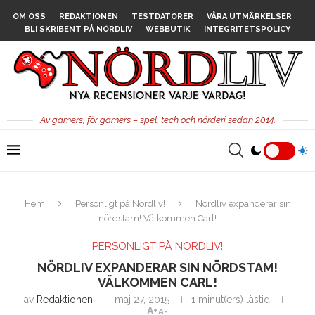
OM OSS
REDAKTIONEN
TESTDATORER
VÅRA UTMÄRKELSER
BLI SKRIBENT PÅ NÖRDLIV
WEBBUTIK
INTEGRITETSPOLICY
Av gamers, för gamers – spel, tech och nörderi sedan 2014.
Hem
Personligt på Nördliv!
Nördliv expanderar sin
nördstam! Välkommen Carl!
PERSONLIGT PÅ NÖRDLIV!
NÖRDLIV EXPANDERAR SIN NÖRDSTAM!
VÄLKOMMEN CARL!
av
Redaktionen
maj 27, 2015
1 minut(ers) lästid
A+
A-