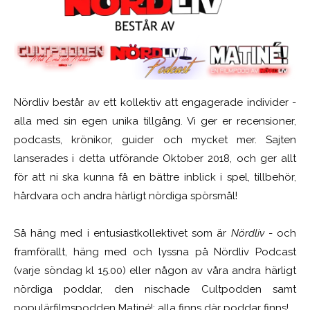
Nördliv består av ett kollektiv att engagerade individer -
alla med sin egen unika tillgång. Vi ger er recensioner,
podcasts, krönikor, guider och mycket mer. Sajten
lanserades i detta utförande Oktober 2018, och ger allt
för att ni ska kunna få en bättre inblick i spel, tillbehör,
hårdvara och andra härligt nördiga spörsmål!
Så häng med i entusiastkollektivet som är
Nördliv
- och
framförallt, häng med och lyssna på Nördliv Podcast
(varje söndag kl 15.00) eller någon av våra andra härligt
nördiga poddar, den nischade Cultpodden samt
populärfilmspodden Matiné!; alla finns där poddar finns!