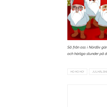
Så från oss i Nördliv gä
och härliga stunder på d
HO HO HO!
JULHÄLSN