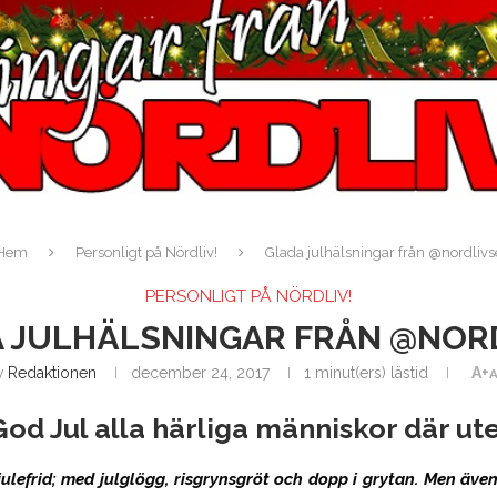
Hem
Personligt på Nördliv!
Glada julhälsningar från @nordlivs
PERSONLIGT PÅ NÖRDLIV!
 JULHÄLSNINGAR FRÅN @NOR
v
Redaktionen
december 24, 2017
1 minut(ers) lästid
A+
A
God Jul alla härliga människor där ute
i julefrid; med julglögg, risgrynsgröt och dopp i grytan. Men äve