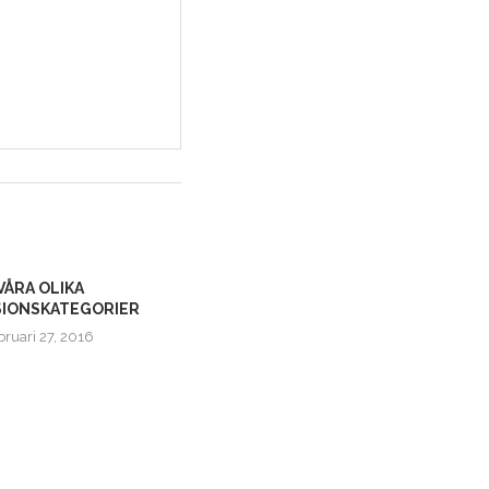
VÅRA OLIKA
IONSKATEGORIER
bruari 27, 2016
VILL DU SKRIVA FÖR OSS?