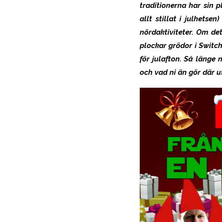
traditionerna har sin p
allt stillat i julhets
nördaktiviteter. Om det
plockar grödor i Switch
för julafton. Så länge 
och vad ni än gör där ut