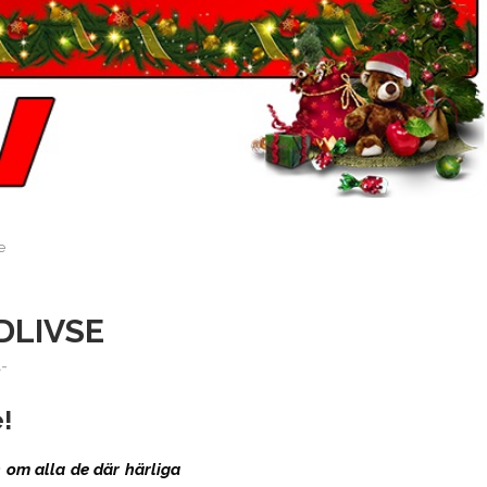
e
DLIVSE
-
!
n om alla de där härliga