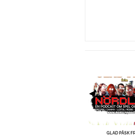
RETROSPELSMÄSSAN LÖRDAG
GLAD PÅSK F