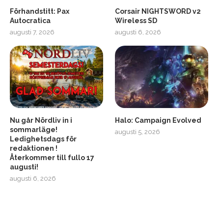
Förhandstitt: Pax
Corsair NIGHTSWORD v2
Autocratica
Wireless SD
augusti 7, 2026
augusti 6, 2026
2
Soundcore Liberty 5 Pro
Nu går Nördliv in i
Halo: Campaign Evolved
sommarläge!
augusti 5, 2026
Ledighetsdags för
redaktionen !
Återkommer till fullo 17
augusti!
augusti 6, 2026