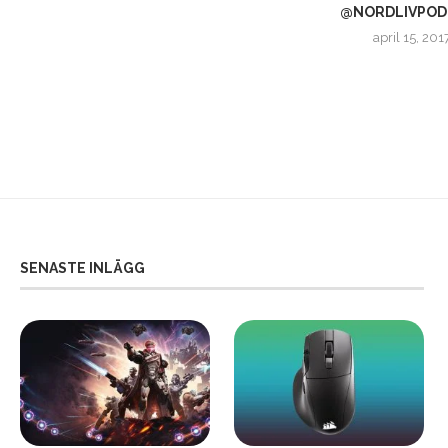
.
29/4 @NORDLIVPODCAST PÅ
@NORDLIVPOD
PLATS PÅ @RSMGBG!
april 15, 201
april 26, 2017
SENASTE INLÄGG