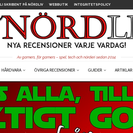
LI SKRIBENT PÅ NÖRDLIV
WEBBUTIK
INTEGRITETSPOLICY
Av gamers, för gamers – spel, tech och nörderi sedan 2014.
HÅRDVARA
ÖVRIGA RECENSIONER
GUIDER
ARTIKLAR