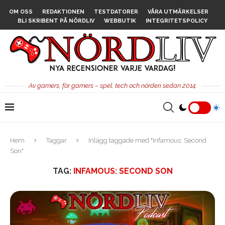
OM OSS
REDAKTIONEN
TESTDATORER
VÅRA UTMÄRKELSER
BLI SKRIBENT PÅ NÖRDLIV
WEBBUTIK
INTEGRITETSPOLICY
Av gamers, för gamers – spel, tech och nörderi sedan 2014.
Hem
Taggar
Inlägg taggade med "Infamous: Second
Son"
TAG:
INFAMOUS: SECOND SON