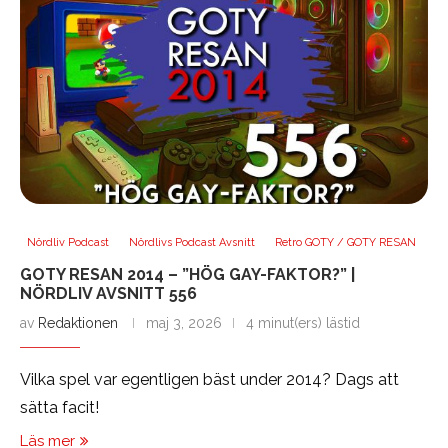
Nördliv Podcast
Nördlivs Podcast Avsnitt
Retro GOTY / GOTY RESAN
GOTY RESAN 2014 – ”HÖG GAY-FAKTOR?” |
NÖRDLIV AVSNITT 556
av
Redaktionen
maj 3, 2026
4 minut(ers) lästid
Vilka spel var egentligen bäst under 2014? Dags att
sätta facit!
Läs mer