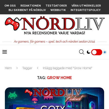
OM OSS
REDAKTIONEN
TESTDATORER
VÅRA UTMÄRKELSER
BLI SKRIBENT PÅ NÖRDLIV
WEBBUTIK
INTEGRITETSPOLICY
Av gamers, för gamers – spel, tech och nörderi sedan 2014.
Hem
Taggar
Inlägg taggade med "Grow Home"
TAG:
GROW HOME