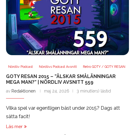
Nördliv Podcast
Nördlivs Podcast Avsnitt
Retro GOTY / GOTY RESAN
GOTY RESAN 2015 – ”ÄLSKAR SMÅLÄNNINGAR
MEGA MAN?” | NÖRDLIV AVSNITT 559
av
Redaktionen
maj 24, 2026
3 minut(ers) lästid
Vilka spel var egentligen bäst under 2015? Dags att
sätta facit!
Läs mer