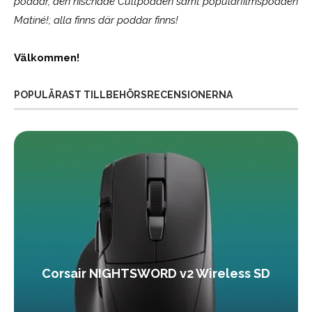
poddar, den nischade Cultpodden samt populärfilmspodden
Matiné!; alla finns där poddar finns!
Välkommen!
POPULÄRAST TILLBEHÖRSRECENSIONERNA
Corsair NIGHTSWORD v2 Wireless SD