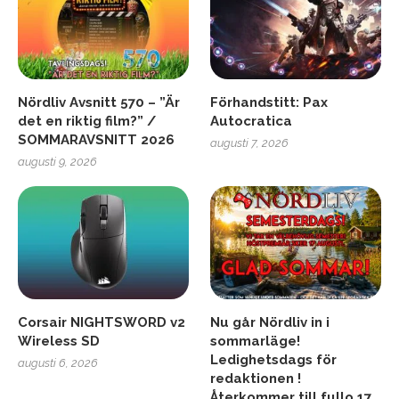
Nördliv Avsnitt 570 – ”Är
Förhandstitt: Pax
det en riktig film?” /
Autocratica
SOMMARAVSNITT 2026
augusti 7, 2026
augusti 9, 2026
Corsair NIGHTSWORD v2
Nu går Nördliv in i
Wireless SD
sommarläge!
Ledighetsdags för
augusti 6, 2026
redaktionen !
Återkommer till fullo 17