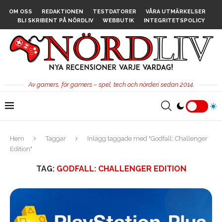
OM OSS
REDAKTIONEN
TESTDATORER
VÅRA UTMÄRKELSER
BLI SKRIBENT PÅ NÖRDLIV
WEBBUTIK
INTEGRITETSPOLICY
Av gamers, för gamers – spel, tech och nörderi sedan 2014.
Hem
Taggar
Inlägg taggade med "Godfall: Challenger
Edition"
TAG:
GODFALL: CHALLENGER EDITION