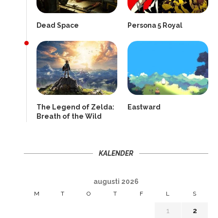
Dead Space
Persona 5 Royal
The Legend of Zelda:
Eastward
Breath of the Wild
KALENDER
augusti 2026
M
T
O
T
F
L
S
1
2