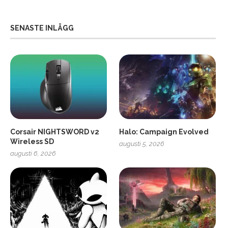
SENASTE INLÄGG
Corsair NIGHTSWORD v2
Halo: Campaign Evolved
Wireless SD
augusti 5, 2026
augusti 6, 2026
2
Soundcore Liberty 5 Pro