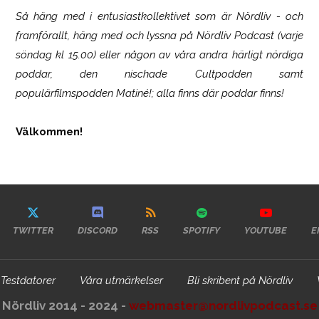
Så häng med i entusiastkollektivet som är
Nördliv
- och
framförallt, häng med och lyssna på Nördliv Podcast (varje
söndag kl 15.00) eller någon av våra andra härligt nördiga
poddar, den nischade Cultpodden samt
populärfilmspodden Matiné!; alla finns där poddar finns!
Välkommen!
TWITTER
DISCORD
RSS
SPOTIFY
YOUTUBE
E
Testdatorer
Våra utmärkelser
Bli skribent på Nördliv
Nördliv 2014 - 2024 -
webmaster@nordlivpodcast.se