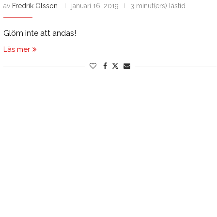
av
Fredrik Olsson
januari 16, 2019
3 minut(ers) lästid
Glöm inte att andas!
Läs mer