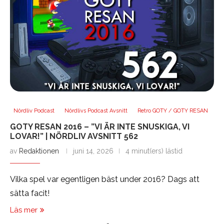
Nördliv Podcast
Nördlivs Podcast Avsnitt
Retro GOTY / GOTY RESAN
GOTY RESAN 2016 – ”VI ÄR INTE SNUSKIGA, VI
LOVAR!” | NÖRDLIV AVSNITT 562
av
Redaktionen
juni 14, 2026
4 minut(ers) lästid
Vilka spel var egentligen bäst under 2016? Dags att
sätta facit!
Läs mer