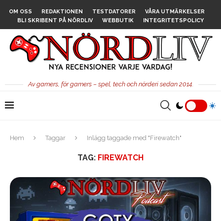
OM OSS
REDAKTIONEN
TESTDATORER
VÅRA UTMÄRKELSER
BLI SKRIBENT PÅ NÖRDLIV
WEBBUTIK
INTEGRITETSPOLICY
Av gamers, för gamers – spel, tech och nörderi sedan 2014.
Hem
Taggar
Inlägg taggade med "Firewatch"
TAG:
FIREWATCH