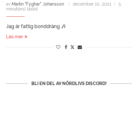
av
Martin "Fyghar" Johansson
december 10, 2021
5
minut(ers) lästid
Jag är fattig bonddräng 🎶
Läs mer
BLI EN DEL AV NÖRDLIVS DISCORD!