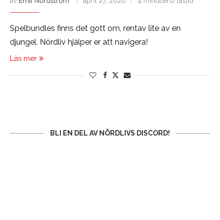
av
Emil Nordström
april 27, 2020
4 minut(ers) lästid
Spelbundles finns det gott om, rentav lite av en
djungel. Nördliv hjälper er att navigera!
Läs mer
BLI EN DEL AV NÖRDLIVS DISCORD!