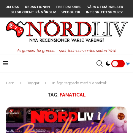
OM OSS
REDAKTIONEN
TESTDATORER
VÅRA UTMÄRKELSER
BLI SKRIBENT PÅ NÖRDLIV
WEBBUTIK
INTEGRITETSPOLICY
Av gamers, för gamers – spel, tech och nörderi sedan 2014.
Hem
Taggar
Inlägg taggade med "Fanatical"
TAG:
FANATICAL