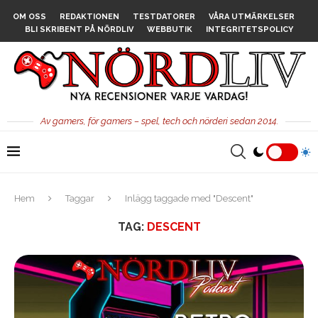
OM OSS
REDAKTIONEN
TESTDATORER
VÅRA UTMÄRKELSER
BLI SKRIBENT PÅ NÖRDLIV
WEBBUTIK
INTEGRITETSPOLICY
Av gamers, för gamers – spel, tech och nörderi sedan 2014.
Hem
Taggar
Inlägg taggade med "Descent"
TAG:
DESCENT