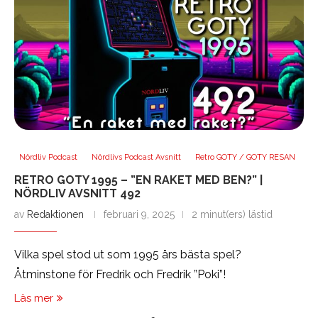
Nördliv Podcast
Nördlivs Podcast Avsnitt
Retro GOTY / GOTY RESAN
RETRO GOTY 1995 – ”EN RAKET MED BEN?” |
NÖRDLIV AVSNITT 492
av
Redaktionen
februari 9, 2025
2 minut(ers) lästid
Vilka spel stod ut som 1995 års bästa spel?
Åtminstone för Fredrik och Fredrik ”Poki”!
Läs mer