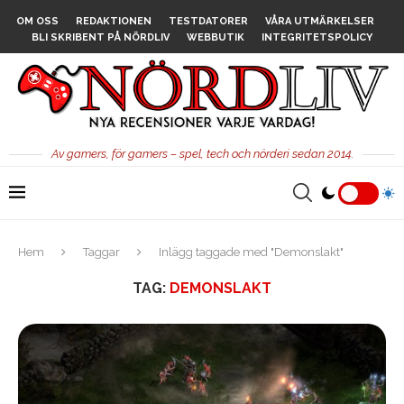
OM OSS
REDAKTIONEN
TESTDATORER
VÅRA UTMÄRKELSER
BLI SKRIBENT PÅ NÖRDLIV
WEBBUTIK
INTEGRITETSPOLICY
Av gamers, för gamers – spel, tech och nörderi sedan 2014.
Hem
Taggar
Inlägg taggade med "Demonslakt"
TAG:
DEMONSLAKT