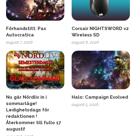
Förhandstitt: Pax
Corsair NIGHTSWORD v2
Autocratica
Wireless SD
augusti 7, 2026
augusti 6, 2026
Nu går Nördliv in i
Halo: Campaign Evolved
sommarläge!
augusti 5, 2026
Ledighetsdags för
redaktionen !
Återkommer till fullo 17
augusti!