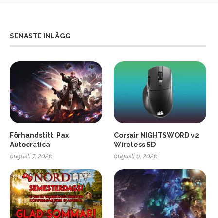
SENASTE INLÄGG
Förhandstitt: Pax
Corsair NIGHTSWORD v2
Autocratica
Wireless SD
augusti 7, 2026
augusti 6, 2026
2
Soundcore Liberty 5 Pro