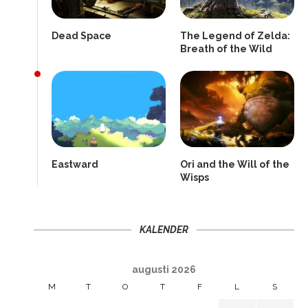
Dead Space
The Legend of Zelda:
Breath of the Wild
Eastward
Ori and the Will of the
Wisps
KALENDER
augusti 2026
M
T
O
T
F
L
S