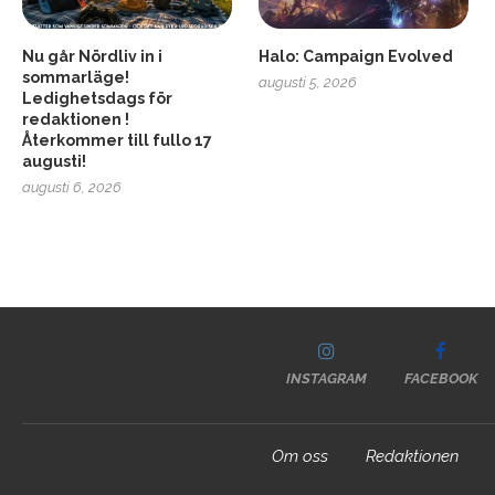
Nu går Nördliv in i
Halo: Campaign Evolved
sommarläge!
augusti 5, 2026
Ledighetsdags för
redaktionen !
Återkommer till fullo 17
augusti!
augusti 6, 2026
INSTAGRAM
FACEBOOK
Om oss
Redaktionen