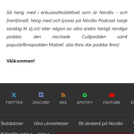
Så häng med i entusiastkollektivet som är
Nördliv
- och
framförallt, häng med och lyssna på Nördliv Podcast (varje
söndag kl 15.00) eller någon av våra andra härligt nördiga
poddar, den nischade Cultpodden samt
populärfilmspodden Matiné!; alla finns där poddar finns!
Välkommen!
TWITTER
DISCORD
RSS
SPOTIFY
YOUTUBE
E
Testdatorer
Våra utmärkelser
Bli skribent på Nördliv
Nördliv 2014 - 2024 -
webmaster@nordlivpodcast.se