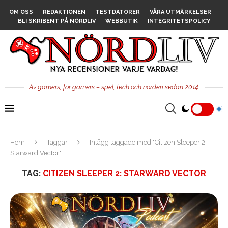
OM OSS
REDAKTIONEN
TESTDATORER
VÅRA UTMÄRKELSER
BLI SKRIBENT PÅ NÖRDLIV
WEBBUTIK
INTEGRITETSPOLICY
Av gamers, för gamers – spel, tech och nörderi sedan 2014.
Hem
Taggar
Inlägg taggade med "Citizen Sleeper 2:
Starward Vector"
TAG:
CITIZEN SLEEPER 2: STARWARD VECTOR