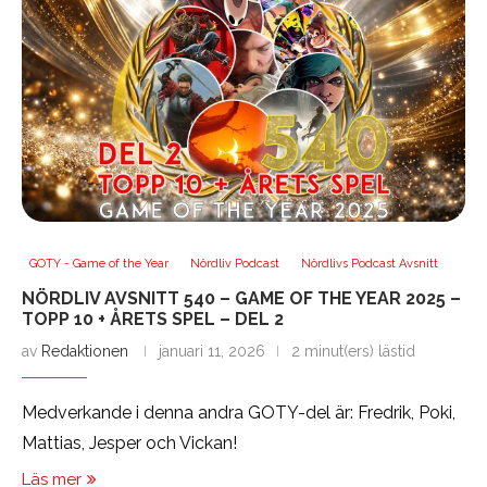
GOTY - Game of the Year
Nördliv Podcast
Nördlivs Podcast Avsnitt
NÖRDLIV AVSNITT 540 – GAME OF THE YEAR 2025 –
TOPP 10 + ÅRETS SPEL – DEL 2
av
Redaktionen
januari 11, 2026
2 minut(ers) lästid
Medverkande i denna andra GOTY-del är: Fredrik, Poki,
Mattias, Jesper och Vickan!
Läs mer