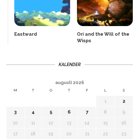
Eastward
Ori and the Will of the
Wisps
KALENDER
augusti 2026
M
T
O
T
F
L
S
1
2
3
4
5
6
7
8
9
10
11
12
13
14
15
16
17
18
19
20
21
22
23