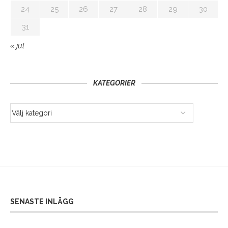
24
25
26
27
28
29
30
31
« jul
KATEGORIER
SENASTE INLÄGG