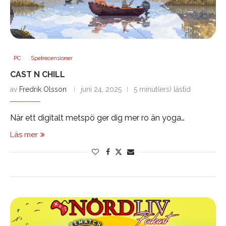
PC
Spelrecensioner
CAST N CHILL
av
Fredrik Olsson
juni 24, 2025
5 minut(ers) lästid
När ett digitalt metspö ger dig mer ro än yoga…
Läs mer