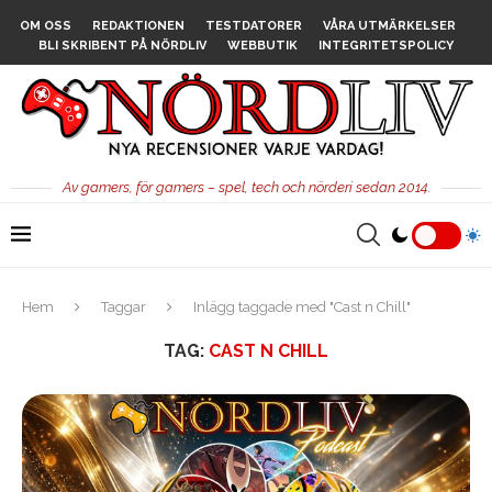
OM OSS
REDAKTIONEN
TESTDATORER
VÅRA UTMÄRKELSER
BLI SKRIBENT PÅ NÖRDLIV
WEBBUTIK
INTEGRITETSPOLICY
Av gamers, för gamers – spel, tech och nörderi sedan 2014.
Hem
Taggar
Inlägg taggade med "Cast n Chill"
TAG:
CAST N CHILL