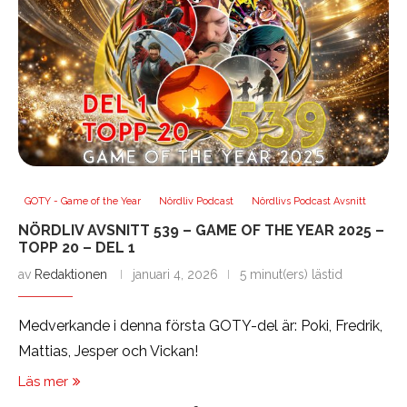
GOTY - Game of the Year
Nördliv Podcast
Nördlivs Podcast Avsnitt
NÖRDLIV AVSNITT 539 – GAME OF THE YEAR 2025 –
TOPP 20 – DEL 1
av
Redaktionen
januari 4, 2026
5 minut(ers) lästid
Medverkande i denna första GOTY-del är: Poki, Fredrik,
Mattias, Jesper och Vickan!
Läs mer