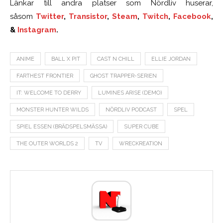
Länkar till andra platser som Nördliv huserar,
såsom
Twitter
,
Transistor
,
Steam
,
Twitch
,
Facebook
,
&
Instagram
.
ANIME
BALL X PIT
CAST N CHILL
ELLIE JORDAN
FARTHEST FRONTIER
GHOST TRAPPER-SERIEN
IT: WELCOME TO DERRY
LUMINES ARISE (DEMO)
MONSTER HUNTER WILDS
NÖRDLIV PODCAST
SPEL
SPIEL ESSEN (BRÄDSPELSMÄSSA)
SUPER CUBE
THE OUTER WORLDS 2
TV
WRECKREATION