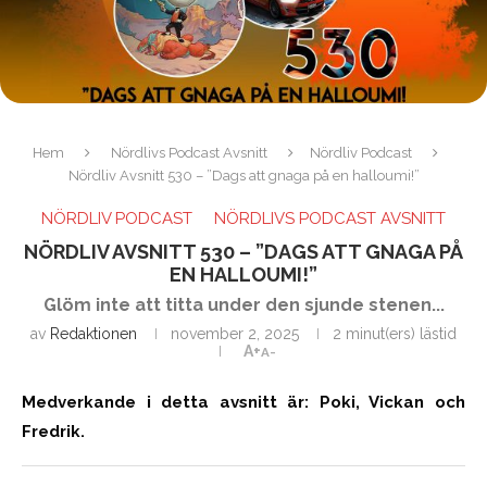
Hem
Nördlivs Podcast Avsnitt
Nördliv Podcast
Nördliv Avsnitt 530 – ”Dags att gnaga på en halloumi!”
NÖRDLIV PODCAST
NÖRDLIVS PODCAST AVSNITT
NÖRDLIV AVSNITT 530 – ”DAGS ATT GNAGA PÅ
EN HALLOUMI!”
Glöm inte att titta under den sjunde stenen...
av
Redaktionen
november 2, 2025
2 minut(ers) lästid
A+
A-
Medverkande i detta avsnitt är: Poki, Vickan och
Fredrik.