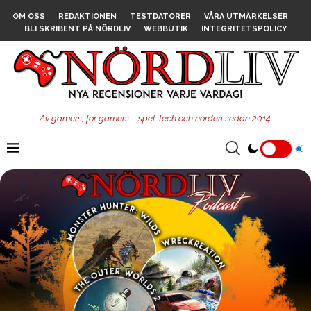
OM OSS
REDAKTIONEN
TESTDATORER
VÅRA UTMÄRKELSER
BLI SKRIBENT PÅ NÖRDLIV
WEBBUTIK
INTEGRITETSPOLICY
Av gamers, för gamers – spel, tech och nörderi sedan 2014.