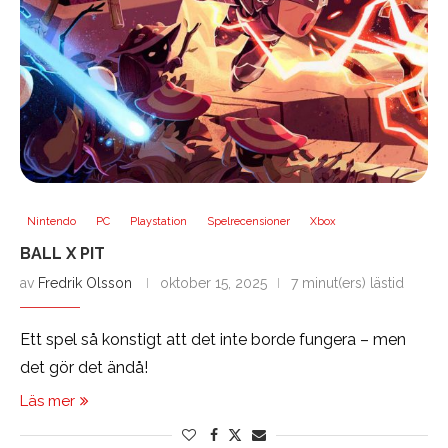
Nintendo
PC
Playstation
Spelrecensioner
Xbox
BALL X PIT
av
Fredrik Olsson
oktober 15, 2025
7 minut(ers) lästid
Ett spel så konstigt att det inte borde fungera – men
det gör det ändå!
Läs mer