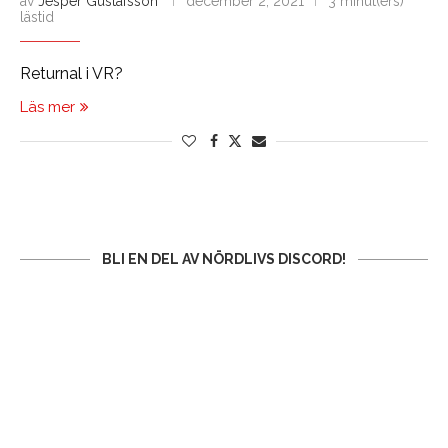
av
Jesper Gustafsson
december 2, 2021
3 minut(ers)
lästid
Returnal i VR?
Läs mer
BLI EN DEL AV NÖRDLIVS DISCORD!