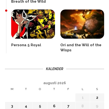
Breath of the Wild
Persona 5 Royal
Ori and the Will of the
Wisps
KALENDER
augusti 2026
M
T
O
T
F
L
S
1
2
3
4
5
6
7
8
9