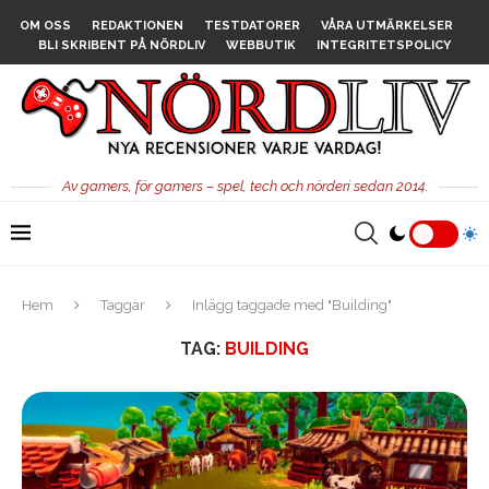
OM OSS
REDAKTIONEN
TESTDATORER
VÅRA UTMÄRKELSER
BLI SKRIBENT PÅ NÖRDLIV
WEBBUTIK
INTEGRITETSPOLICY
Av gamers, för gamers – spel, tech och nörderi sedan 2014.
Hem
Taggar
Inlägg taggade med "Building"
TAG:
BUILDING