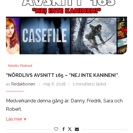
Nördliv Podcast
“NÖRDLIVS AVSNITT 165 – ”NEJ INTE KANINEN!”
av
Redaktionen
maj 6, 2018
1 minut(ers) lästid
Medverkande denna gång är: Danny, Fredrik, Sara och
Robert.
Läs mer