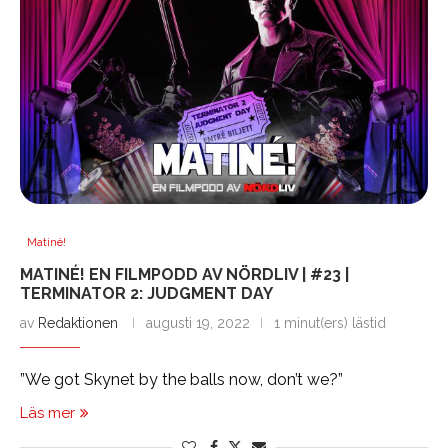
Matiné!
MATINÉ! EN FILMPODD AV NÖRDLIV | #23 |
TERMINATOR 2: JUDGMENT DAY
av
Redaktionen
augusti 19, 2022
1 minut(ers) lästid
”We got Skynet by the balls now, don’t we?”
Läs mer