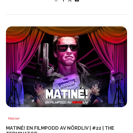
Matiné!
MATINÉ! EN FILMPODD AV NÖRDLIV | #22 | THE