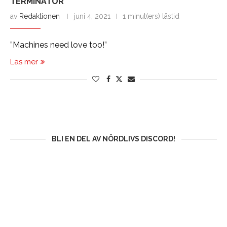
TERMINATOR
av
Redaktionen
juni 4, 2021
1 minut(ers) lästid
”Machines need love too!”
Läs mer
BLI EN DEL AV NÖRDLIVS DISCORD!