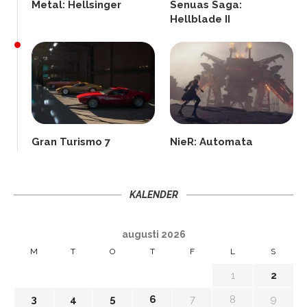
Metal: Hellsinger
Senuas Saga:
Hellblade II
Gran Turismo 7
NieR: Automata
KALENDER
augusti 2026
M
T
O
T
F
L
S
1
2
3
4
5
6
7
8
9