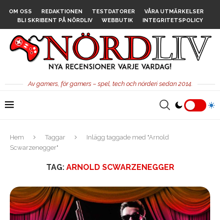
OM OSS
REDAKTIONEN
TESTDATORER
VÅRA UTMÄRKELSER
BLI SKRIBENT PÅ NÖRDLIV
WEBBUTIK
INTEGRITETSPOLICY
Av gamers, för gamers – spel, tech och nörderi sedan 2014.
Hem
Taggar
Inlägg taggade med "Arnold
Scwarzenegger"
TAG:
ARNOLD SCWARZENEGGER