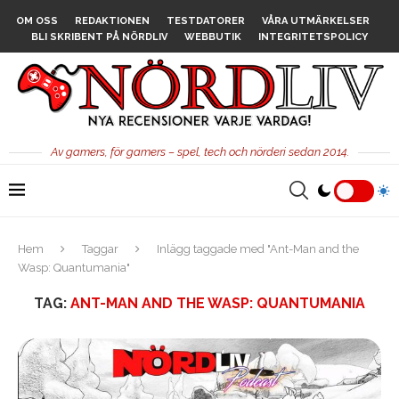
OM OSS
REDAKTIONEN
TESTDATORER
VÅRA UTMÄRKELSER
BLI SKRIBENT PÅ NÖRDLIV
WEBBUTIK
INTEGRITETSPOLICY
Av gamers, för gamers – spel, tech och nörderi sedan 2014.
Hem
Taggar
Inlägg taggade med "Ant-Man and the
Wasp: Quantumania"
TAG:
ANT-MAN AND THE WASP: QUANTUMANIA