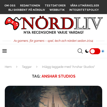
OM OSS
REDAKTIONEN
TESTDATORER
VÅRA UTMÄRKELSER
BLI SKRIBENT PÅ NÖRDLIV
WEBBUTIK
INTEGRITETSPOLICY
Av gamers, för gamers – spel, tech och nörderi sedan 2014.
Hem
Taggar
Inlägg taggade med "Anshar Studios"
TAG:
ANSHAR STUDIOS