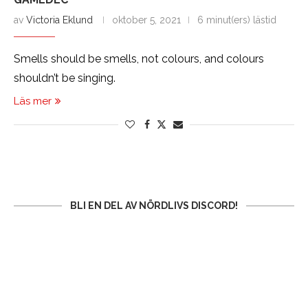
av
Victoria Eklund
oktober 5, 2021
6 minut(ers) lästid
Smells should be smells, not colours, and colours
shouldn’t be singing.
Läs mer
BLI EN DEL AV NÖRDLIVS DISCORD!