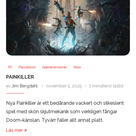
PC
Playstation
Spelrecensioner
Xbox
PAINKILLER
av
Jim Bergdahl
november 5, 2025
7 minut(ers) lästid
Nya Painkiller är ett bedårande vackert och silkeslent
spel med skön skjutmekanik som verkligen fångar
Doom-känslan. Tyvärr faller allt annat platt.
Läs mer