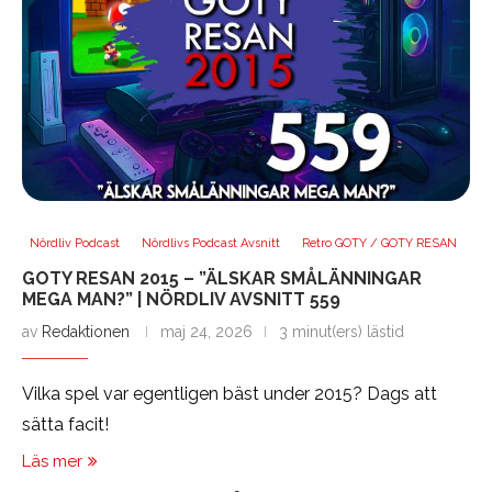
Nördliv Podcast
Nördlivs Podcast Avsnitt
Retro GOTY / GOTY RESAN
GOTY RESAN 2015 – ”ÄLSKAR SMÅLÄNNINGAR
MEGA MAN?” | NÖRDLIV AVSNITT 559
av
Redaktionen
maj 24, 2026
3 minut(ers) lästid
Vilka spel var egentligen bäst under 2015? Dags att
sätta facit!
Läs mer