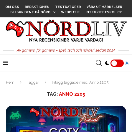
OM OSS
REDAKTIONEN
TESTDATORER
VÅRA UTMÄRKELSER
BLI SKRIBENT PÅ NÖRDLIV
WEBBUTIK
INTEGRITETSPOLICY
Av gamers, för gamers – spel, tech och nörderi sedan 2014.
Hem
Taggar
Inlägg taggade med "Anno 2205"
TAG:
ANNO 2205