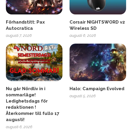
Förhandstitt: Pax
Corsair NIGHTSWORD v2
Autocratica
Wireless SD
augusti 7, 2026
augusti 6, 2026
Nu går Nördliv in i
Halo: Campaign Evolved
sommarläge!
augusti 5, 2026
Ledighetsdags för
redaktionen !
Återkommer till fullo 17
augusti!
augusti 6, 2026