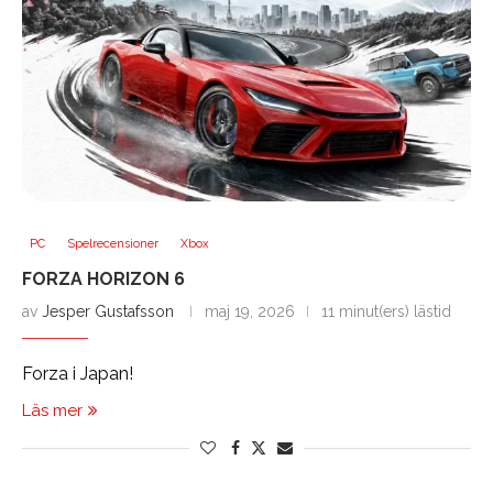
PC
Spelrecensioner
Xbox
FORZA HORIZON 6
av
Jesper Gustafsson
maj 19, 2026
11 minut(ers) lästid
Forza i Japan!
Läs mer