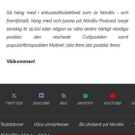
Så häng med i entusiastkollektivet som är
Nördliv
- och
framförallt, häng med och lyssna på Nördliv Podcast (varje
söndag kl 15.00) eller någon av våra andra härligt nördiga
poddar, den nischade Cultpodden samt
populärfilmspodden Matiné!; alla finns där poddar finns!
Välkommen!
TWITTER
DISCORD
RSS
SPOTIFY
YOUTUBE
E
Testdatorer
Våra utmärkelser
Bli skribent på Nördliv
Nördliv 2014 - 2024 -
webmaster@nordlivpodcast.se