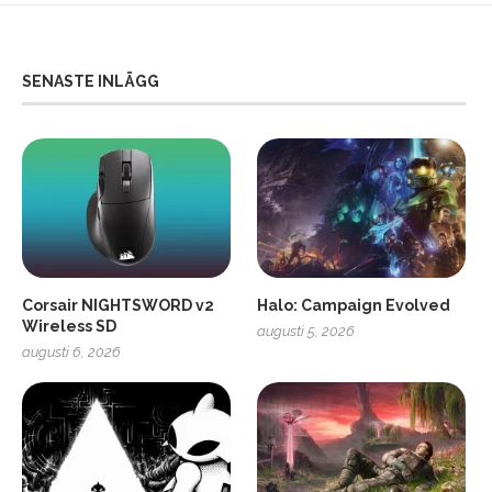
SENASTE INLÄGG
Corsair NIGHTSWORD v2
Halo: Campaign Evolved
Wireless SD
augusti 5, 2026
augusti 6, 2026
2
Soundcore Liberty 5 Pro