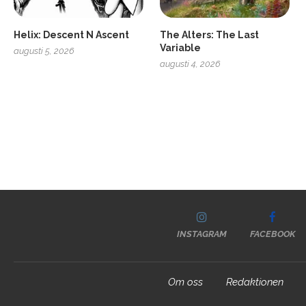
Helix: Descent N Ascent
The Alters: The Last
Variable
augusti 5, 2026
augusti 4, 2026
INSTAGRAM
FACEBOOK
Om oss
Redaktionen