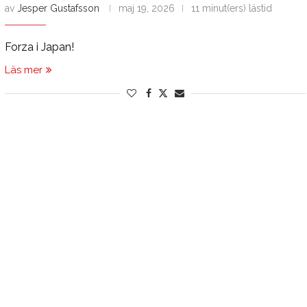
av
Jesper Gustafsson
maj 19, 2026
11 minut(ers) lästid
Forza i Japan!
Läs mer