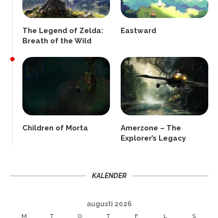
The Legend of Zelda:
Eastward
Breath of the Wild
Children of Morta
Amerzone – The
Explorer’s Legacy
KALENDER
augusti 2026
M
T
O
T
F
L
S