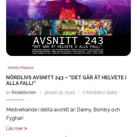
Nördliv Podcast
NÖRDLIVS AVSNITT 243 – ”DET GÅR ÅT HELVETE I
ALLA FALL!”
av
Redaktionen
januari 19, 2020
1 minut(ers) lästid
Medverkande i detta avsnitt är: Danny, Bomby och
Fyghar!
Läs mer