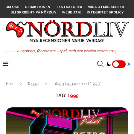
OM OSS
REDAKTIONEN
TESTDATORER
VÅRA UTMÄRKELSER
BLI SKRIBENT PÅ NÖRDLIV
WEBBUTIK
INTEGRITETSPOLICY
Av gamers, för gamers – spel, tech och nörderi sedan 2014.
Hem
Taggar
Inlägg taggade med "1995"
TAG:
1995