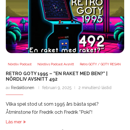
Nördliv Podcast
Nördlivs Podcast Avsnitt
Retro GOTY / GOTY RESAN
RETRO GOTY 1995 – ”EN RAKET MED BEN?” |
NÖRDLIV AVSNITT 492
av
Redaktionen
februari 9, 2025
2 minut(ers) lästid
Vilka spel stod ut som 1995 års bästa spel?
Åtminstone för Fredrik och Fredrik ”Poki”!
Läs mer