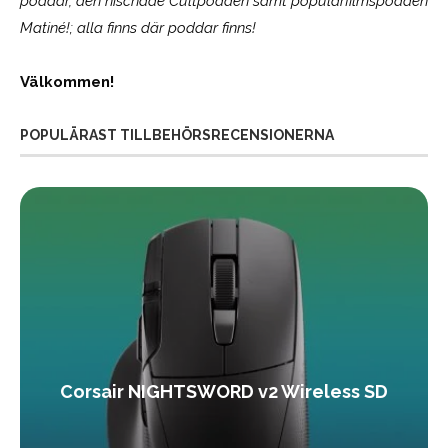
poddar, den nischade Cultpodden samt populärfilmspodden
Matiné!; alla finns där poddar finns!
Välkommen!
POPULÄRAST TILLBEHÖRSRECENSIONERNA
Corsair NIGHTSWORD v2 Wireless SD