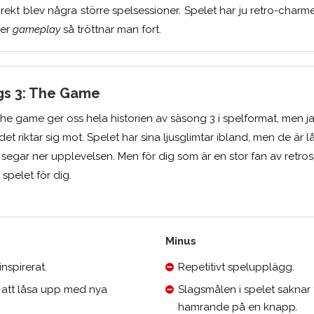
direkt blev några större spelsessioner. Spelet har ju retro-char
ler
gameplay
så tröttnar man fort.
gs 3: The Game
The game ger oss hela historien av säsong 3 i spelformat, men j
t riktar sig mot. Spelet har sina ljusglimtar ibland, men de är 
 segar ner upplevelsen. Men för dig som är en stor fan av retro
 spelet för dig.
Minus
nspirerat.
Repetitivt spelupplägg.
 att låsa upp med nya
Slagsmålen i spelet saknar 
hamrande på en knapp.