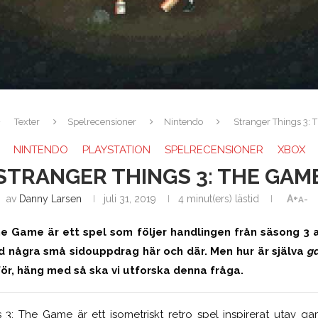
Texter
Spelrecensioner
Nintendo
Stranger Things 3:
NINTENDO
PLAYSTATION
SPELRECENSIONER
XBOX
STRANGER THINGS 3: THE GAM
av
Danny Larsen
juli 31, 2019
4 minut(ers) lästid
A+
A-
e Game är ett spel som följer handlingen från säsong 3 a
d några små sidouppdrag här och där. Men hur är själva
g
 för, häng med så ska vi utforska denna fråga.
 3: The Game är ett isometriskt retro spel inspirerat utav ga