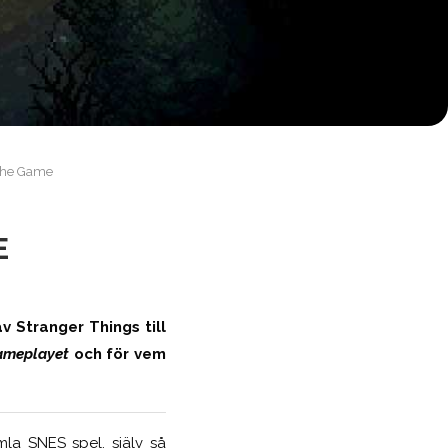
 The Game
E
v Stranger Things till
ameplayet
och för vem
mla SNES spel, själv så