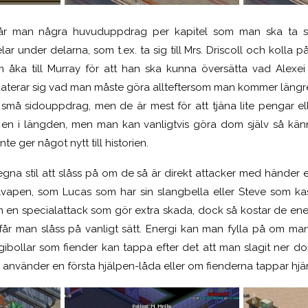
får man några huvuduppdrag per kapitel som man ska ta si
r under delarna, som t.ex. ta sig till Mrs. Driscoll och kolla p
m åka till Murray för att han ska kunna översätta vad Alexe
terar sig vad man måste göra allteftersom man kommer längre 
å sidouppdrag, men de är mest för att tjäna lite pengar eller
en i längden, men man kan vanligtvis göra dom själv så känns 
te ger något nytt till historien.
egna stil att slåss på om de så är direkt attacker med händer el
vapen, som Lucas som har sin slangbella eller Steve som kast
en en specialattack som gör extra skada, dock så kostar de ene
får man slåss på vanligt sätt. Energi kan man fylla på om m
gibollar som fiender kan tappa efter det att man slagit ner do
nvänder en första hjälpen-låda eller om fienderna tappar hjä