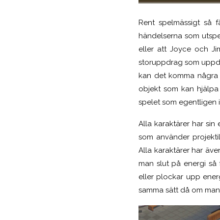
Rent spelmässigt så 
händelserna som utspela
eller att Joyce och Ji
storuppdrag som uppda
kan det komma några sm
objekt som kan hjälpa 
spelet som egentligen in
Alla karaktärer har sin 
som använder projektil
Alla karaktärer har äv
man slut på energi så 
eller plockar upp ener
samma sätt då om man a