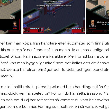
er kan man köpa från handlare eller automater som finns uts
r kistor eller slår ner fiender så kan man hitta en massa roliga
tillbehör som kan hjälpa ens karaktärer. Men för att kunna gör
. Därpå kan man bygga ”grunkor” som det kallas och de är sak
st), de alla har olika förmågor och fördelar och ger ibland oli
mer liv.
 det ett solitt retroinspirerat spel med hela handlingen från S
 mig dock, vem är spelet för? För om du har sett på säsong 3 så 
torien och om du ej har sett serien så kommer du vara helt ove
en som de kommer. För mig som sett serien så var det väl
g