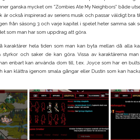
minner ganska mycket om ”Zombies Ate My Neighbors” både utse
k är också inspirerad av seriens musik och passar väldigt bra ti
ngen från säsong 3 och varje kapitel i spelet heter samma sak 
det som man har som uppdrag att göra.
två karaktärer hela tiden som man kan byta mellan då alla ka
a styrkor och saker de kan göra. Vissa av karaktärerna man 
an enbart kan använda dom till, t.ex. Joyce som har en bult
och kan klättra igenom smala gångar eller Dustin som kan hacka