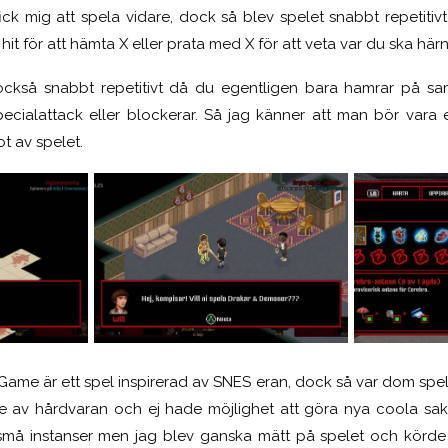
ick mig att spela vidare, dock så blev spelet snabbt repeti
 hit för att hämta X eller prata med X för att veta var du ska härn
ir också snabbt repetitivt då du egentligen bara hamrar på s
pecialattack eller blockerar. Så jag känner att man bör vara 
ot av spelet.
 Game är ett spel inspirerad av SNES eran, dock så var dom spel
ade av hårdvaran och ej hade möjlighet att göra nya coola sa
 i små instanser men jag blev ganska mätt på spelet och körde