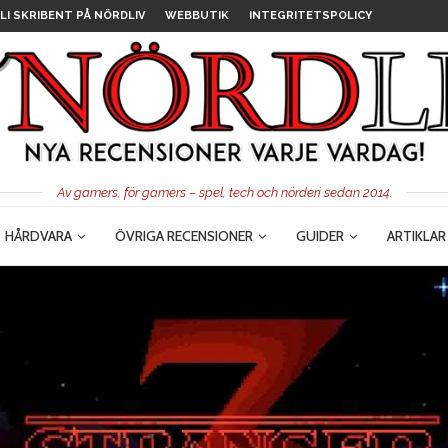
LI SKRIBENT PÅ NÖRDLIV
WEBBUTIK
INTEGRITETSPOLICY
Av gamers, för gamers – spel, tech och nörderi sedan 2014.
HÅRDVARA
ÖVRIGA RECENSIONER
GUIDER
ARTIKLAR