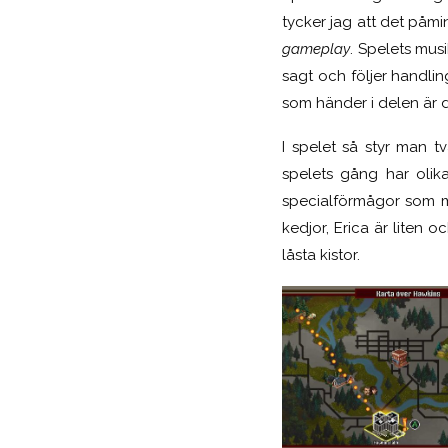
tycker jag att det på
gameplay
. Spelets musi
sagt och följer handli
som händer i delen är 
I spelet så styr man 
spelets gång har olik
specialförmågor som m
kedjor, Erica är liten 
låsta kistor.