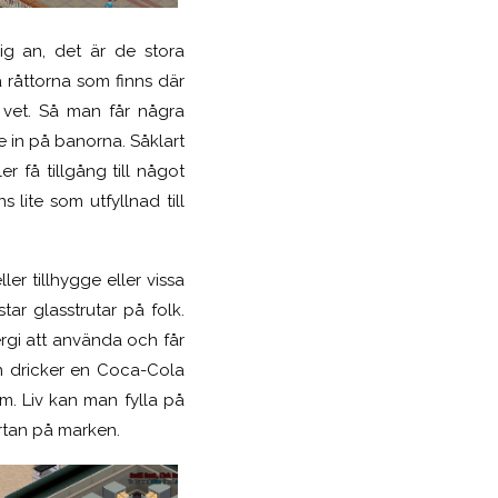
g an, det är de stora
å råttorna som finns där
i vet. Så man får några
in på banorna. Såklart
 få tillgång till något
lite som utfyllnad till
ler tillhygge eller vissa
ar glasstrutar på folk.
rgi att använda och får
an dricker en Coca-Cola
m. Liv kan man fylla på
rtan på marken.