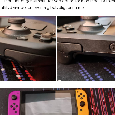
l – men det duger utmärkt för vad det är. Tar man med i beräk
) attityd vinner den över mig betydligt ännu mer.