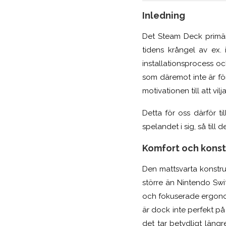
Inledning
Det Steam Deck primär
tidens krångel av ex.
installationsprocess oc
som däremot inte är för
motivationen till att vilj
Detta för oss därför t
spelandet i sig, så till
Komfort och konst
Den mattsvarta konstru
större än Nintendo Swi
och fokuserade ergonom
är dock inte perfekt p
det tar betydligt läng