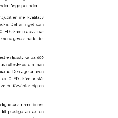
under långa perioder.
bjudit en mer kvalitativ
icke. Det är inget som
 OLED-skärm i dess line-
 gemene
gamer
, hade det
est en ljusstyrka på 400
jus reflekteras om man
spierad. Den agerar även
l ex. OLED-skärmar står
 om du förväntar dig en
rlighetens namn finner
ill plastiga än ex. en