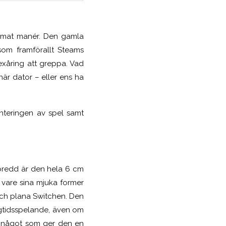
ormat manér. Den gamla
som framförallt Steams
sexåring att greppa. Vad
när dator – eller ens ha
anteringen av spel samt
 bredd är den hela 6 cm
 vare sina mjuka former
och plana Switchen. Den
ngtidsspelande, även om
og något som ger den en