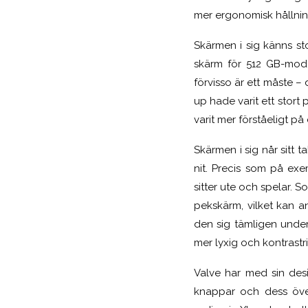
mer ergonomisk hållning
Skärmen i sig känns sto
skärm för 512 GB-mode
förvisso är ett måste –
up hade varit ett stort
varit mer förståeligt på
Skärmen i sig når sitt 
nit. Precis som på ex
sitter ute och spelar. 
pekskärm, vilket kan a
den sig tämligen under
mer lyxig och kontrastr
Valve har med sin des
knappar och dess över