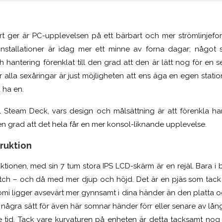
t ger är PC-upplevelsen på ett bärbart och mer strömlinjef
 installationer är idag mer ett minne av forna dagar; något 
h hantering förenklat till den grad att den är lätt nog för en 
 alla sexåringar är just möjligheten att ens äga en egen statio
a ha en.
ill Steam Deck, vars design och målsättning är att förenkla h
 den grad att det hela får en mer konsol-liknande upplevelse.
ruktion
ktionen, med sin 7 tum stora IPS LCD-skärm är en rejäl. Bara i
tch – och då med mer djup och höjd. Det är en pjäs som tack
i ligger avsevärt mer gynnsamt i dina händer än den platta 
å några sätt för även här somnar händer förr eller senare av lå
re tid. Tack vare kurvaturen på enheten är detta tacksamt n