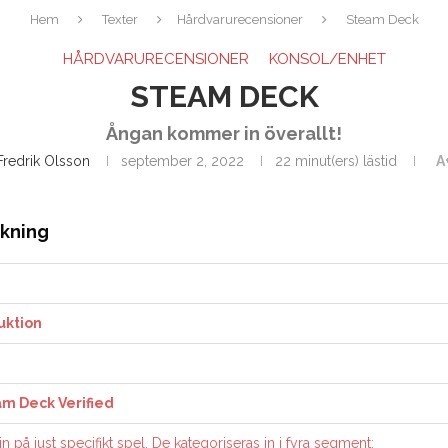
Hem
Texter
Hårdvarurecensioner
Steam Deck
HÅRDVARURECENSIONER
KONSOL/ENHET
STEAM DECK
Ångan kommer in överallt!
Fredrik Olsson
september 2, 2022
22 minut(ers) lästid
A
ckning
uktion
m Deck Verified
in på just specifikt spel. De kategoriseras in i fyra segment: