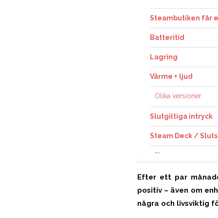
Steambutiken får et
Batteritid
Lagring
Värme + ljud
Olika versioner
Slutgiltiga intryck
Steam Deck / Slu
Plus
Minus
Efter ett par månad
positiv – även om en
några och livsviktig f