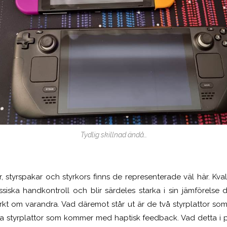
Tydlig skillnad ändå…
, styrspakar och styrkors finns de representerade väl här. Kva
iska handkontroll och blir särdeles starka i sin jämförelse
kt om varandra. Vad däremot står ut är de två styrplattor som
ga styrplattor som kommer med haptisk feedback. Vad detta i pra