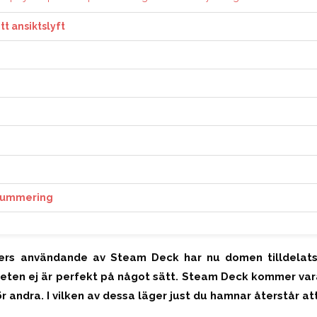
t ansiktslyft
tsummering
ers användande av Steam Deck har nu domen tilldelats
heten ej är perfekt på något sätt. Steam Deck kommer va
ör andra. I vilken av dessa läger just du hamnar återstår att