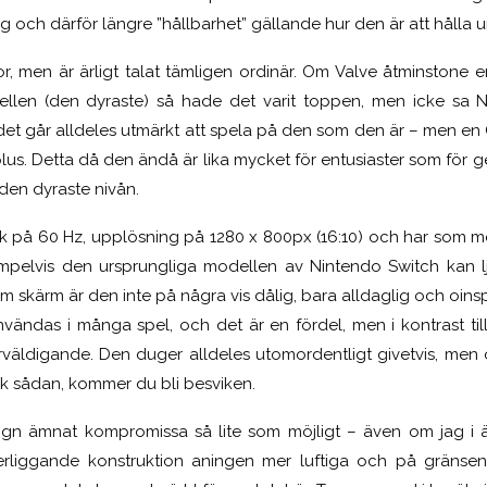
 och därför längre ”hållbarhet” gällande hur den är att hålla 
r, men är ärligt talat tämligen ordinär. Om Valve åtminstone er
llen (den dyraste) så hade det varit toppen, men icke sa N
 det går alldeles utmärkt att spela på den som den är – men en
 plus. Detta då den ändå är lika mycket för entusiaster som för
 den dyraste nivån.
tak på 60 Hz, upplösning på 1280 x 800px (16:10) och har som m
empelvis den ursprungliga modellen av Nintendo Switch kan l
Som skärm är den inte på några vis dålig, bara alldaglig och oin
nvändas i många spel, och det är en fördel, men i kontrast til
väldigande. Den duger alldeles utomordentligt givetvis, men
ik sådan, kommer du bli besviken.
ign ämnat kompromissa så lite som möjligt – även om jag i ä
liggande konstruktion aningen mer luftiga och på gränsen t