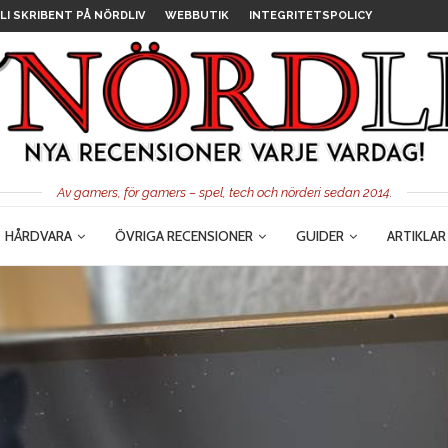
LI SKRIBENT PÅ NÖRDLIV
WEBBUTIK
INTEGRITETSPOLICY
Av gamers, för gamers – spel, tech och nörderi sedan 2014.
HÅRDVARA
ÖVRIGA RECENSIONER
GUIDER
ARTIKLAR