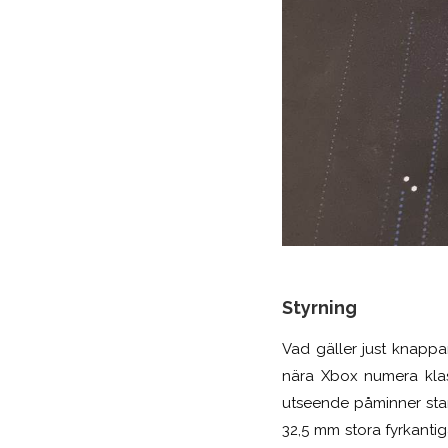
Styrning
Vad gäller just knappar
nära Xbox numera klass
utseende påminner star
32,5 mm stora fyrkanti