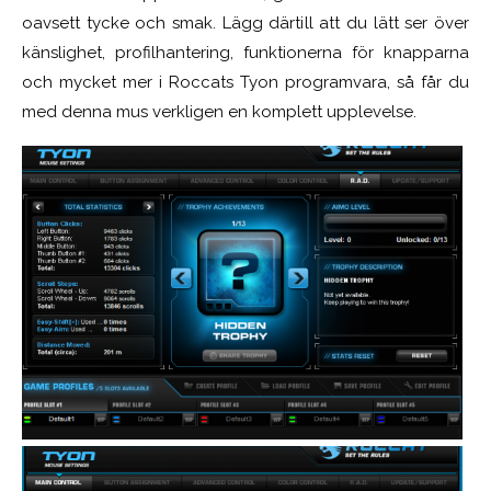
oavsett tycke och smak. Lägg därtill att du lätt ser över
känslighet, profilhantering, funktionerna för knapparna
och mycket mer i Roccats Tyon programvara, så får du
med denna mus verkligen en komplett upplevelse.