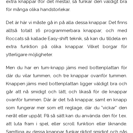
extra knappar (för det mesta), så funkar den väldigt bra
för många olika handstorlekar.
Det är här vi måste gå in på alla dessa knappar. Det finns
alltså totalt 16 programmerbara knappar; och med
Roccats så kallade Easy-shift teknik, så kan du tilldela en
extra funktion på olika knappar. Vilket borgar för
ytterligare möjligheter.
Men du har en tum-knapp jäms med bottenplattan för
där du vilar tummen, och tre knappar ovanför tummen.
Knappen jäms med bottenplattan ligger väldigt bra och
går att nå smidigt och lätt, och likaså för de knappar
ovanför tummen. Där är det två knappar, samt en knapp
som fungerar mer som ett reglage, där du ”vickar” den
neråt eller uppåt. På så sätt kan du använda den för t.ex.
att luta fram i spel, eller scroll funktion eller liknande.
Samtliga av dessa knappar funkar riktigt smidigt och nås