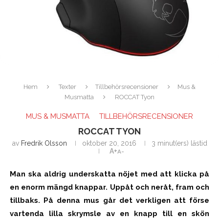
Hem
Texter
Tillbehörsrecensioner
Mus &
Musmatta
ROCCAT Tyon
MUS & MUSMATTA
TILLBEHÖRSRECENSIONER
ROCCAT TYON
av
Fredrik Olsson
oktober 20, 2016
3 minut(ers) lästid
A+
A-
Man ska aldrig underskatta nöjet med att klicka på
en enorm mängd knappar. Uppåt och neråt, fram och
tillbaks. På denna mus går det verkligen att förse
vartenda lilla skrymsle av en knapp till en skön