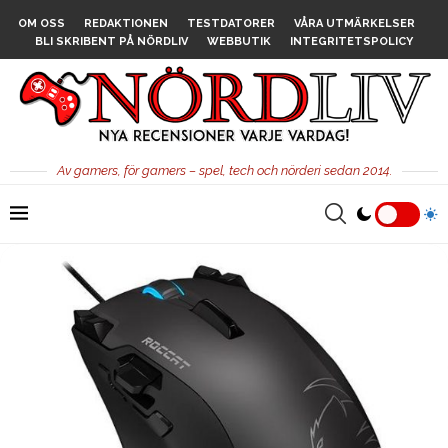
OM OSS
REDAKTIONEN
TESTDATORER
VÅRA UTMÄRKELSER
BLI SKRIBENT PÅ NÖRDLIV
WEBBUTIK
INTEGRITETSPOLICY
Av gamers, för gamers – spel, tech och nörderi sedan 2014.