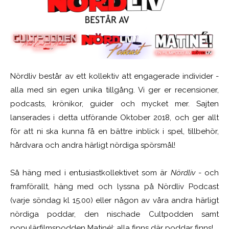
Nördliv består av ett kollektiv att engagerade individer -
alla med sin egen unika tillgång. Vi ger er recensioner,
podcasts, krönikor, guider och mycket mer. Sajten
lanserades i detta utförande Oktober 2018, och ger allt
för att ni ska kunna få en bättre inblick i spel, tillbehör,
hårdvara och andra härligt nördiga spörsmål!
Så häng med i entusiastkollektivet som är
Nördliv
- och
framförallt, häng med och lyssna på Nördliv Podcast
(varje söndag kl 15.00) eller någon av våra andra härligt
nördiga poddar, den nischade Cultpodden samt
populärfilmspodden Matiné!; alla finns där poddar finns!