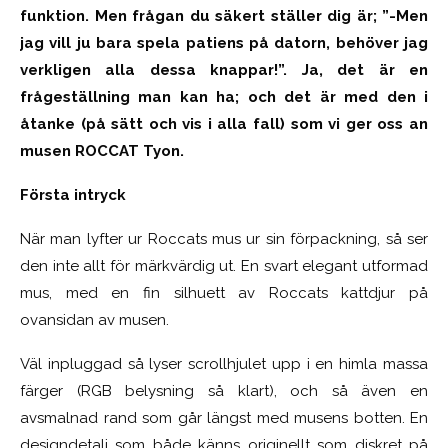
funktion. Men frågan du säkert ställer dig är; ”-Men
jag vill ju bara spela patiens på datorn, behöver jag
verkligen alla dessa knappar!”. Ja, det är en
frågeställning man kan ha; och det är med den i
åtanke (på sätt och vis i alla fall) som vi ger oss an
musen ROCCAT Tyon.
Första intryck
När man lyfter ur Roccats mus ur sin förpackning, så ser
den inte allt för märkvärdig ut. En svart elegant utformad
mus, med en fin silhuett av Roccats kattdjur på
ovansidan av musen.
Väl inpluggad så lyser scrollhjulet upp i en himla massa
färger (RGB belysning så klart), och så även en
avsmalnad rand som går längst med musens botten. En
designdetalj som både känns originellt som diskret på