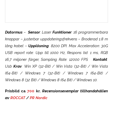
Medelbetyg
Datormus
–
Sensor
: Laser
Funktioner
: 16 programmerbara
knappar – justerbar uppdateringsfrekvens – Broderad 1.8 m
lång kabel –
Upplösning
: 8200 DPI. Max Acceleration: 30G
USB report rate: Upp till 1000 Hz, Respons tid: 1 ms, RGB
16,7 miljoner färger, Sampling Rate: 12000 FPS
Kontakt
:
Usb
Krav
: Win XP (32-Bit) / Win Vista (32-Bit) / Win Vista
(64-Bit) / Windows 7 (32-Bit) / Windows 7 (64-Bit) /
Windows 8 (32 Bit) / Windows 8 (64 Bit) / Windows 10.
Prisbild ca
700
kr.
Recensionsexemplar tillhandahållen
av
ROCCAT
/
PR Nordic