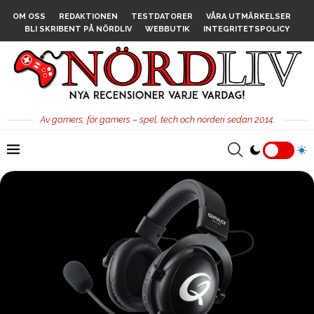
OM OSS
REDAKTIONEN
TESTDATORER
VÅRA UTMÄRKELSER
BLI SKRIBENT PÅ NÖRDLIV
WEBBUTIK
INTEGRITETSPOLICY
Av gamers, för gamers – spel, tech och nörderi sedan 2014.