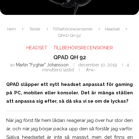
Hem
Texter
Tillbehörsrecensioner
Headset
QPAD QH 92
HEADSET
TILLBEHÖRSRECENSIONER
QPAD QH 92
av
Martin "Fyghar" Johansson
december 10, 2019
4
minut(ers) lästid
A+
A-
QPAD släpper ett nytt headset anpassat för gaming
på PC, mobilen eller konsoler. Det är många ställen
att anpassa sig efter, så då ska vi se om de lyckas?
När jag först får hem lådan reagerar jag över hur stor den
är, och när jag börjar packa upp den så förstår jag varför.
Själva headsetet är inte så massivt, men det finns en