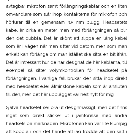
avtagbar mikrofon samt förlängningskablar och en liten
omvandlare som slår ihop kontakterna för mikrofon och
hörlurar till en gemensam 3,5 mm plugg. Headsetets
kabel är cirka en meter, men med förlängningen så blir
den det dubbla. Det är skönt att slippa en lång kabel
som är i vägen när man sitter vid datorn, men som man
enkelt kan förlänga om man istället ska sitta en bit ifrån.
Det är intressant hur de har designat de här kablarna, till
exempel så sitter volymkontrollen för headsetet på
förlängningen. I vanliga fall brukar den sitta ihop direkt
med headsetet eller åtminstone kabeln som är ansluten
till den, men det här upplägget var helt nytt för mig.
Själva headsetet ser bra ut designmässigt, men det finns
inget som direkt sticker ut i jämförelse med andra
headsets på marknaden. Mikrofonen kan var lite klumpig
att koppla i och det hände att jag trodde att den satt i