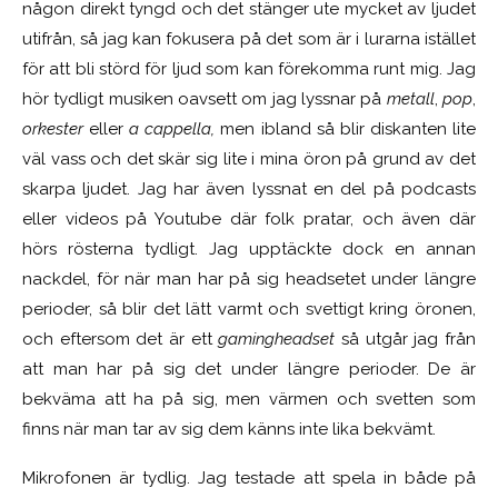
någon direkt tyngd och det stänger ute mycket av ljudet
utifrån, så jag kan fokusera på det som är i lurarna istället
för att bli störd för ljud som kan förekomma runt mig. Jag
hör tydligt musiken oavsett om jag lyssnar på
metall
,
pop
,
orkester
eller
a cappella,
men ibland så blir diskanten lite
väl vass och det skär sig lite i mina öron på grund av det
skarpa ljudet. Jag har även lyssnat en del på podcasts
eller videos på Youtube där folk pratar, och även där
hörs rösterna tydligt. Jag upptäckte dock en annan
nackdel, för när man har på sig headsetet under längre
perioder, så blir det lätt varmt och svettigt kring öronen,
och eftersom det är ett
gamingheadset
så utgår jag från
att man har på sig det under längre perioder. De är
bekväma att ha på sig, men värmen och svetten som
finns när man tar av sig dem känns inte lika bekvämt.
Mikrofonen är tydlig. Jag testade att spela in både på