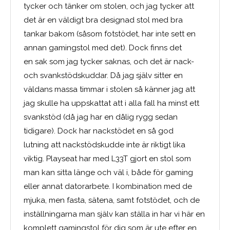
tycker och tänker om stolen, och jag tycker att
det är en väldigt bra designad stol med bra
tankar bakom (såsom fotstödet, har inte sett en
annan gamingstol med det). Dock finns det
en sak som jag tycker saknas, och det är nack-
och svankstödskuddar. Då jag själv sitter en
väldans massa timmar i stolen så känner jag att
jag skulle ha uppskattat att i alla fall ha minst ett
svankstöd (då jag har en dålig rygg sedan
tidigare). Dock har nackstödet en så god
lutning att nackstödskudde inte är riktigt lika
viktig. Playseat har med L33T gjort en stol som
man kan sitta länge och väl i, både för gaming
eller annat datorarbete. I kombination med de
mjuka, men fasta, sätena, samt fotstödet, och de
inställningarna man själv kan ställa in har vi här en
komplett gamingstol för dig som är ute efter en.