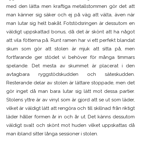
med den lätta men kraftiga metallstommen gör det att
man känner sig säker och ej på väg att välta, även när
man lutar sig helt bakåt. Fotstödsringen är dessutom en
väldigt uppskattad bonus, då det är skönt att ha något
att vila fötterna på. Runt ramen har vi ett perfekt blandat
skum som gör att stolen är mjuk att sitta på, men
fortfarande ger stödet vi behöver för många timmars
spelande. Det mesta av skummet är placerat i den
avtagbara ryggstödskudden och säteskudden.
Resterande delar av stolen är lättare stoppade, men det
gör inget då man bara lutar sig lätt mot dessa partier.
Stolens yttre är av vinyl som är gjord att se ut som läder,
vilket är väldigt lätt att rengöra och till skillnad från riktigt
läder håller formen år in och år ut. Det känns dessutom
väldigt svalt och skönt mot huden vilket uppskattas då
man ibland sitter långa sessioner i stolen.