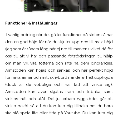
Funktioner & Inställningar
I vanlig ordning när det gäller funktioner på stolen så har
den en god höjd för när du skjuter upp den till max-höjd
(jag som är 180cm lång når ej ner till marken), vilket då för
oss till att vi har den passande fotstödsringen till hjälp
om man vill vila fötterna och inte ha dem dinglandes.
Armstöden kan höjas och sänkas, och har perfekt höjd
för mina armar och mitt skrivbord när de är helt upphöjda
(dock är de vobbliga och har lätt att vinkla sig).
Armstöden kan även skjutas fram och tillbaka, samt
vinklas inåt och utåt. Det justerbara ryggstödet går att
vinkla bakåt så att du kan luta dig tillbaka om du bara
ska slö-spela lite eller titta på Youtube. Du kan luta dig