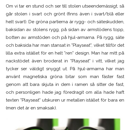
Om vi tar en stund och ser till stolen utseendemässigt, så
går stolen i svart och grönt (finns även i svart/blå eller
helt svart). De gröna partierna är rygg- och säteskudden,
baksidan av stolens rygg, på sidan av armstödens topp,
botten av armstöden och på hjul-armarna. På rygg, säte
och baksida har man stansat in ”Playseat”, vilket tillför det
lilla extra istället för en helt ”ren” design. Man har mitt på
nackstödet även broderat in ”Playseat” i vitt, vilket jag
tycker ser väldigt snyggt ut. På hjul-armarna har man
använt magnetiska gröna bitar som man fäster fast
genom att bara skjuta in dem i ramen så sitter de fast,
och personligen hade jag föredragit om alla hade haft
texten ”Playseat” utskuren ur metallen istället för bara en
(men det är en smaksak).