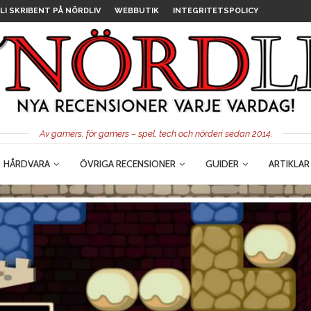
LI SKRIBENT PÅ NÖRDLIV
WEBBUTIK
INTEGRITETSPOLICY
Av gamers, för gamers – spel, tech och nörderi sedan 2014.
HÅRDVARA
ÖVRIGA RECENSIONER
GUIDER
ARTIKLAR