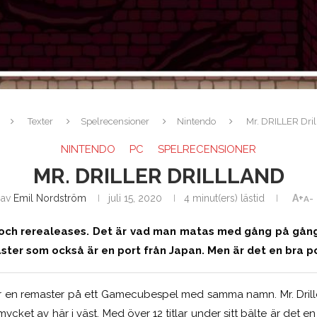
Texter
Spelrecensioner
Nintendo
Mr. DRILLER Dri
NINTENDO
PC
SPELRECENSIONER
MR. DRILLER DRILLLAND
av
Emil Nordström
juli 15, 2020
4 minut(ers) lästid
A+
A-
ch rerealeases. Det är vad man matas med gång på gång
aster som också är en port från Japan. Men är det en bra 
är en remaster på ett Gamecubespel med samma namn. Mr. Drille
 mycket av här i väst. Med över 12 titlar under sitt bälte är det e