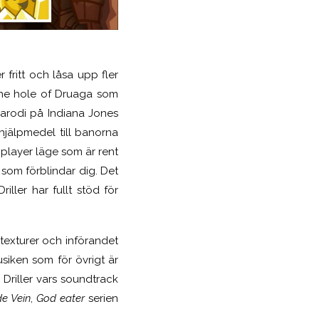
fritt och låsa upp fler
 the hole of Druaga som
parodi på Indiana Jones
hjälpmedel till banorna
tiplayer läge som är rent
som förblindar dig. Det
ller har fullt stöd för
texturer och införandet
siken som för övrigt är
 Driller vars soundtrack
e Vein
,
God eater
serien