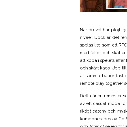
När du väl har plöjt i
nivåer. Dock är det fe
spelas lite som ett RP
med fällor och skatter
att köpa i spelets affär
och skärt kaos. Upp ti
är samma banor fast me
remote play together 
Detta är en remaster s
av ett casual mode för
riktigt catchy och mysi
komponerades av Go Sh
och
Tales of
serien för 