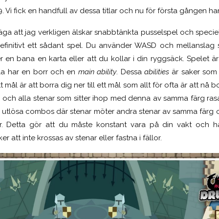
. Vi fick en handfull av dessa titlar och nu för första gången har 
säga att jag verkligen älskar snabbtänkta pusselspel och speciel
är definitivt ett sådant spel. Du använder WASD och mellansla
r en bana en karta eller att du kollar i din ryggsäck. Spelet är
lla har en borr och en
main ability
. Dessa
abilities
är saker som e
t mål är att borra dig ner till ett mål som allt för ofta är att nå
en och alla stenar som sitter ihop med denna av samma färg rasa
 utlösa combos där stenar möter andra stenar av samma färg 
r. Detta gör att du måste konstant vara på din vakt och hå
 att inte krossas av stenar eller fastna i fällor.