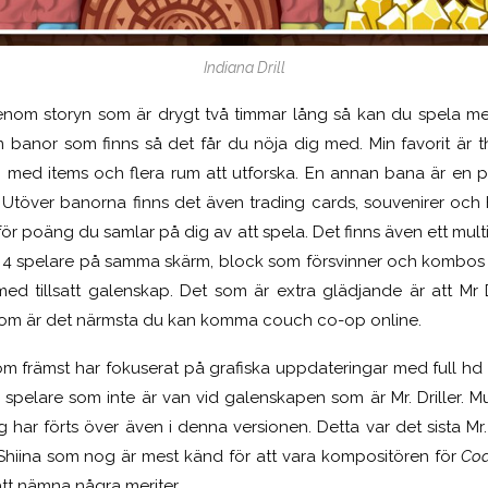
Indiana Drill
genom storyn som är drygt två timmar lång så kan du spela mer 
m banor som finns så det får du nöja dig med. Min favorit är
G med items och flera rum att utforska. En annan bana är en 
. Utöver banorna finns det även trading cards, souvenirer och 
 för poäng du samlar på dig av att spela. Det finns även ett mul
ll 4 spelare på samma skärm, block som försvinner och kombos 
d tillsatt galenskap. Det som är extra glädjande är att Mr Dri
som är det närmsta du kan komma couch co-op online.
om främst har fokuserat på grafiska uppdateringar med full hd 
 spelare som inte är van vid galenskapen som är Mr. Driller. Mu
g har förts över även i denna versionen. Detta var det sista Mr.
iina som nog är mest känd för att vara kompositören för
Cod
att nämna några meriter.