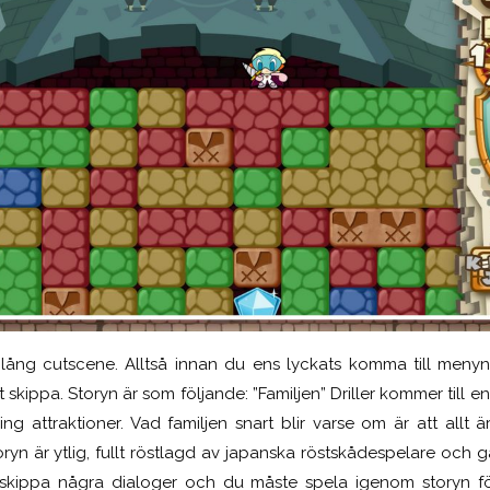
lång cutscene. Alltså innan du ens lyckats komma till menyn. 
t skippa. Storyn är som följande: ”Familjen” Driller kommer till 
ling attraktioner. Vad familjen snart blir varse om är att allt 
yn är ytlig, fullt röstlagd av japanska röstskådespelare och gan
skippa några dialoger och du måste spela igenom storyn f