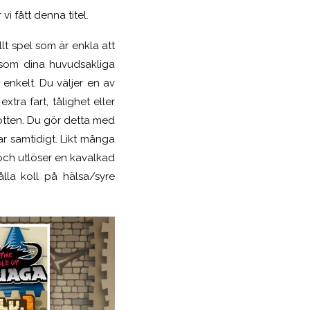
vi fått denna titel.
lt spel som är enkla att
g som dina huvudsakliga
 enkelt. Du väljer en av
xtra fart, tålighet eller
 botten. Du gör detta med
r samtidigt. Likt många
och utlöser en kavalkad
lla koll på hälsa/syre