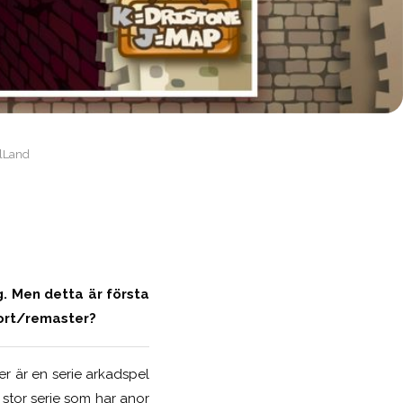
llLand
. Men detta är första
port/remaster?
r är en serie arkadspel
n stor serie som har anor