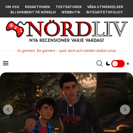
OM OSS
REDAKTIONEN
TESTDATORER
VÅRA UTMÄRKELSER
BLI SKRIBENT PÅ NÖRDLIV
WEBBUTIK
INTEGRITETSPOLICY
Av gamers, för gamers – spel, tech och nörderi sedan 2014.