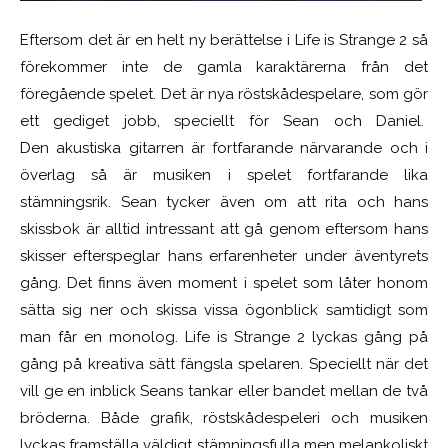
Eftersom det är en helt ny berättelse i Life is Strange 2 så
förekommer inte de gamla karaktärerna från det
föregående spelet. Det är nya röstskådespelare, som gör
ett gediget jobb, speciellt för Sean och Daniel.
Den akustiska gitarren är fortfarande närvarande och i
överlag så är musiken i spelet fortfarande lika
stämningsrik. Sean tycker även om att rita och hans
skissbok är alltid intressant att gå genom eftersom hans
skisser efterspeglar hans erfarenheter under äventyrets
gång. Det finns även moment i spelet som låter honom
sätta sig ner och skissa vissa ögonblick samtidigt som
man får en monolog. Life is Strange 2 lyckas gång på
gång på kreativa sätt fängsla spelaren. Speciellt när det
vill ge en inblick Seans tankar eller bandet mellan de två
bröderna. Både grafik, röstskådespeleri och musiken
lyckas framställa väldigt stämningsfulla men melankoliskt