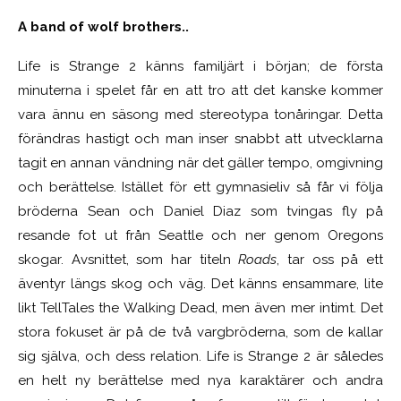
A band of wolf brothers..
Life is Strange 2 känns familjärt i början; de första
minuterna i spelet får en att tro att det kanske kommer
vara ännu en säsong med stereotypa tonåringar. Detta
förändras hastigt och man inser snabbt att utvecklarna
tagit en annan vändning när det gäller tempo, omgivning
och berättelse. Istället för ett gymnasieliv så får vi följa
bröderna Sean och Daniel Diaz som tvingas fly på
resande fot ut från Seattle och ner genom Oregons
skogar. Avsnittet, som har titeln
Roads
, tar oss på ett
äventyr längs skog och väg. Det känns ensammare, lite
likt TellTales the Walking Dead, men även mer intimt. Det
stora fokuset är på de två vargbröderna, som de kallar
sig själva, och dess relation. Life is Strange 2 är således
en helt ny berättelse med nya karaktärer och andra