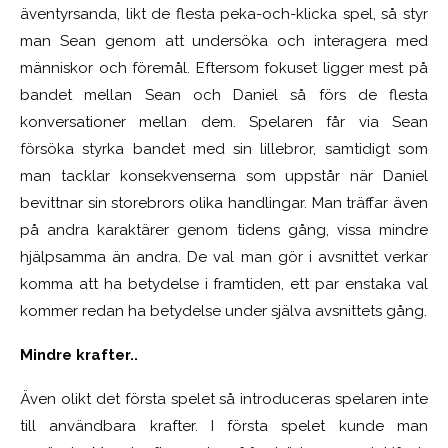
äventyrsanda, likt de flesta peka-och-klicka spel, så styr
man Sean genom att undersöka och interagera med
människor och föremål. Eftersom fokuset ligger mest på
bandet mellan Sean och Daniel så förs de flesta
konversationer mellan dem. Spelaren får via Sean
försöka styrka bandet med sin lillebror, samtidigt som
man tacklar konsekvenserna som uppstår när Daniel
bevittnar sin storebrors olika handlingar. Man träffar även
på andra karaktärer genom tidens gång, vissa mindre
hjälpsamma än andra. De val man gör i avsnittet verkar
komma att ha betydelse i framtiden, ett par enstaka val
kommer redan ha betydelse under själva avsnittets gång.
Mindre krafter..
Även olikt det första spelet så introduceras spelaren inte
till användbara krafter. I första spelet kunde man