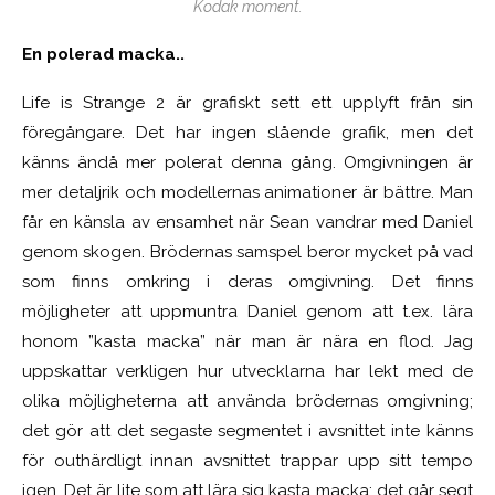
Kodak moment.
En polerad macka..
Life is Strange 2 är grafiskt sett ett upplyft från sin
föregångare. Det har ingen slående grafik, men det
känns ändå mer polerat denna gång. Omgivningen är
mer detaljrik och modellernas animationer är bättre. Man
får en känsla av ensamhet när Sean vandrar med Daniel
genom skogen. Brödernas samspel beror mycket på vad
som finns omkring i deras omgivning. Det finns
möjligheter att uppmuntra Daniel genom att t.ex. lära
honom ”kasta macka” när man är nära en flod. Jag
uppskattar verkligen hur utvecklarna har lekt med de
olika möjligheterna att använda brödernas omgivning;
det gör att det segaste segmentet i avsnittet inte känns
för outhärdligt innan avsnittet trappar upp sitt tempo
igen. Det är lite som att lära sig kasta macka: det går segt