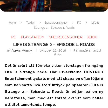
Hem
Texter
Spelrecensioner
PC
Life is
Strange 2 – Episode 1: Roads
PC
PLAYSTATION
SPELRECENSIONER
XBOX
LIFE IS STRANGE 2 – EPISODE 1: ROADS
av
Alexis Winoy
oktober 22, 2018
5 minut(ers) lästid
A+
A-
Det är svårt att förneka vilken storslagen framgång
Life is Strange hade. Har utvecklarna DONTNOD
Entertainment lyckats med att skapa en efterföljare
som kan sätta lika stort intryck på spelaren? Life is
Strange 2 – Episode 1: Roads är början på en ny
berättelse, men med ett första avsnitt som håller
ett litet annorlunda tempo.