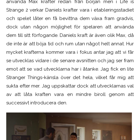
använda Max krafter redan från början men i Life is
Strange 2 verkar Daniels krafter vara i etableringsstadiet
och spelet låter en få bevittna dem växa fram gradvis,
dock utan någon möjlighet för spelaren att använda
dem till sitt förfogande. Daniels kraft är även olik Max, då
de inte är att böja tid och rum utan något helt annat. Hur
mycket krafterna kommer vara i fokus antar jag att vi får
se utvecklas vidare i de senare avsnitten och jag ser fram
emot att se vad utvecklarna har i åtanke. Jag fick en lite
Stranger Things-känsla över det hela, vilket får mig att
sukta efter mer. Jag uppskattar dock att utvecklarnas val
av att låta kraften vara en mindre biroll genom att
successivt introducera den.