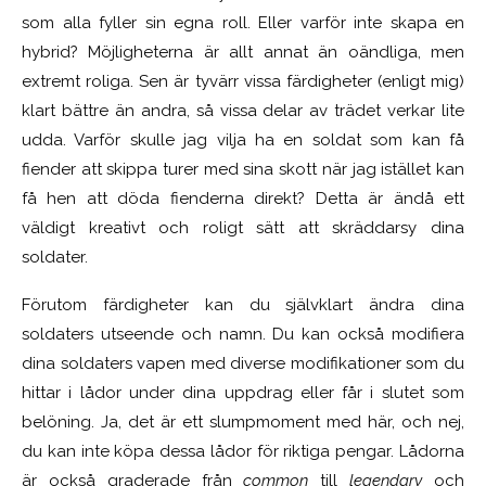
som alla fyller sin egna roll. Eller varför inte skapa en
hybrid? Möjligheterna är allt annat än oändliga, men
extremt roliga. Sen är tyvärr vissa färdigheter (enligt mig)
klart bättre än andra, så vissa delar av trädet verkar lite
udda. Varför skulle jag vilja ha en soldat som kan få
fiender att skippa turer med sina skott när jag istället kan
få hen att döda fienderna direkt? Detta är ändå ett
väldigt kreativt och roligt sätt att skräddarsy dina
soldater.
Förutom färdigheter kan du självklart ändra dina
soldaters utseende och namn. Du kan också modifiera
dina soldaters vapen med diverse modifikationer som du
hittar i lådor under dina uppdrag eller får i slutet som
belöning. Ja, det är ett slumpmoment med här, och nej,
du kan inte köpa dessa lådor för riktiga pengar. Lådorna
är också graderade från
common
till
legendary
och