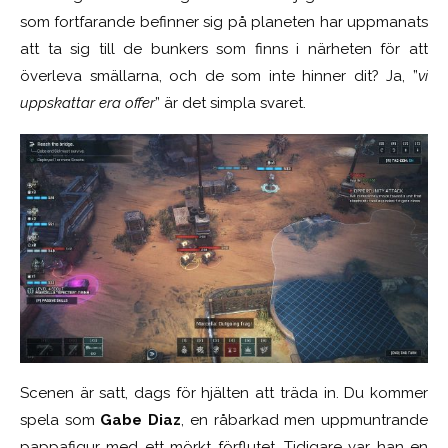
som fortfarande befinner sig på planeten har uppmanats
att ta sig till de bunkers som finns i närheten för att
överleva smällarna, och de som inte hinner dit? Ja, ”
vi
uppskattar era offer
” är det simpla svaret.
Scenen är satt, dags för hjälten att träda in. Du kommer
spela som
Gabe Diaz
, en råbarkad men uppmuntrande
pappafigur med ett mörkt förflutet. Tidigare var han en