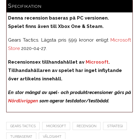
Specifikation
Denna recension baseras på PC versionen.
Spelet finns även till Xbox One & Steam.
Gears Tactics. Lägsta pris 599 kronor enligt
Microsoft
Store
2020-04-27.
Recensionsex tillhandahållet av
Microsoft
.
Tillhandahållaren av spelet har inget inflytande
över artikelns innehåll.
En stor mängd av spel- och produktrecensioner görs på
Nördlivriggen
som agerar testdator/testbädd.
GEARS TACTICS
MICROSOFT
RECENSION
STRATEGI
TURBASERAT
VÅLDSAMT