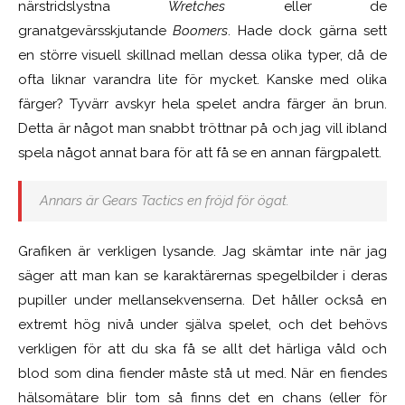
närstridslystna
Wretches
eller de
granatgevärsskjutande
Boomers
. Hade dock gärna sett
en större visuell skillnad mellan dessa olika typer, då de
ofta liknar varandra lite för mycket. Kanske med olika
färger? Tyvärr avskyr hela spelet andra färger än brun.
Detta är något man snabbt tröttnar på och jag vill ibland
spela något annat bara för att få se en annan färgpalett.
Annars är
Gears Tactics
en fröjd för ögat.
Grafiken är verkligen lysande. Jag skämtar inte när jag
säger att man kan se karaktärernas spegelbilder i deras
pupiller under mellansekvenserna. Det håller också en
extremt hög nivå under själva spelet, och det behövs
verkligen för att du ska få se allt det härliga våld och
blod som dina fiender måste stå ut med. När en fiendes
hälsomätare blir tom så finns det en chans (eller för