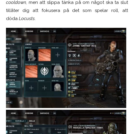
cooldown,
men att slippa tänka på om något ska ta slut
tillåter dig att fokusera på det som spelar roll, att
döda
Locusts
.