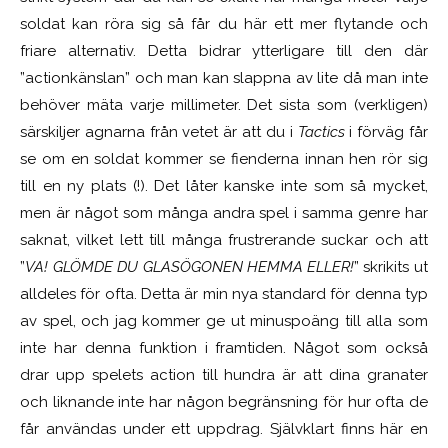
soldat kan röra sig så får du här ett mer flytande och
friare alternativ. Detta bidrar ytterligare till den där
”actionkänslan” och man kan slappna av lite då man inte
behöver mäta varje millimeter. Det sista som (verkligen)
särskiljer agnarna från vetet är att du i
Tactics
i förväg får
se om en soldat kommer se fienderna innan hen rör sig
till en ny plats (!). Det låter kanske inte som så mycket,
men är något som många andra spel i samma genre har
saknat, vilket lett till många frustrerande suckar och att
”
VA! GLÖMDE DU GLASÖGONEN HEMMA ELLER!
” skrikits ut
alldeles för ofta. Detta är min nya standard för denna typ
av spel, och jag kommer ge ut minuspoäng till alla som
inte har denna funktion i framtiden. Något som också
drar upp spelets action till hundra är att dina granater
och liknande inte har någon begränsning för hur ofta de
får användas under ett uppdrag. Självklart finns här en