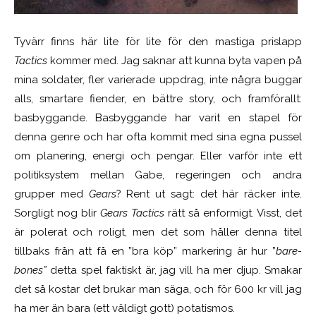
Tyvärr finns här lite för lite för den mastiga prislapp
Tactics
kommer med. Jag saknar att kunna byta vapen på
mina soldater, fler varierade uppdrag, inte några buggar
alls, smartare fiender, en bättre story, och framförallt:
basbyggande. Basbyggande har varit en stapel för
denna genre och har ofta kommit med sina egna pussel
om planering, energi och pengar. Eller varför inte ett
politiksystem mellan Gabe, regeringen och andra
grupper med
Gears
? Rent ut sagt: det här räcker inte.
Sorgligt nog blir
Gears Tactics
rätt så enformigt. Visst, det
är polerat och roligt, men det som håller denna titel
tillbaks från att få en ”bra köp” markering är hur ”
bare-
bones”
detta spel faktiskt är, jag vill ha mer djup. Smakar
det så kostar det brukar man säga, och för 600 kr vill jag
ha mer än bara (ett väldigt gott) potatismos.