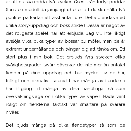
är att du ska rädda två stycken
Gears
från tortyr-poddar
(tänk en medeltida järnjungfru) eller att du ska hålla två
punkter på kartan ett visst antal turer. Detta blandas med
unika story-uppdrag och boss strider! Dessa är något av
det roligaste spelet har att erbjuda. Jag vill inte riktigt
avslöja vilka olika typer av bossar du möter, men de är
extremt underhållande och tvingar dig att tänka om. Ett
stort plus i min bok. Det erbjuds fyra stycken olika
svårighetsgrader, tyvärr påverkar de inte mer än antalet
fiender på dina uppdrag och hur mycket liv de har,
tråkigt och okreativt, speciellt när många av fienderna
har tillgång till många av dina handlingar så som
övervakningsläge och olika typer av vapen. Hade varit
roligt om fienderna faktiskt var smartare på svårare
nivåer.
Det bjuds många på olika fiendetyper så som de