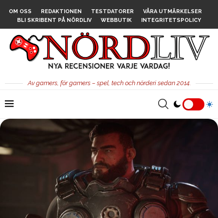
OM OSS
REDAKTIONEN
TESTDATORER
VÅRA UTMÄRKELSER
BLI SKRIBENT PÅ NÖRDLIV
WEBBUTIK
INTEGRITETSPOLICY
Av gamers, för gamers – spel, tech och nörderi sedan 2014.