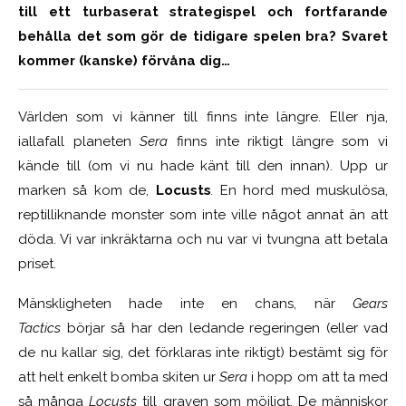
till ett turbaserat strategispel och fortfarande
behålla det som gör de tidigare spelen bra? Svaret
kommer (kanske) förvåna dig…
Världen som vi känner till finns inte längre. Eller nja,
iallafall planeten
Sera
finns inte riktigt längre som vi
kände till (om vi nu hade känt till den innan). Upp ur
marken så kom de,
Locusts
.
En hord med muskulösa,
reptilliknande monster som inte ville något annat än att
döda. Vi var inkräktarna och nu var vi tvungna att betala
priset.
Mänskligheten hade inte en chans, när
Gears
Tactics
börjar så har den ledande regeringen (eller vad
de nu kallar sig, det förklaras inte riktigt) bestämt sig för
att helt enkelt bomba skiten ur
Sera
i hopp om att ta med
så många
Locusts
till graven som möjligt. De människor