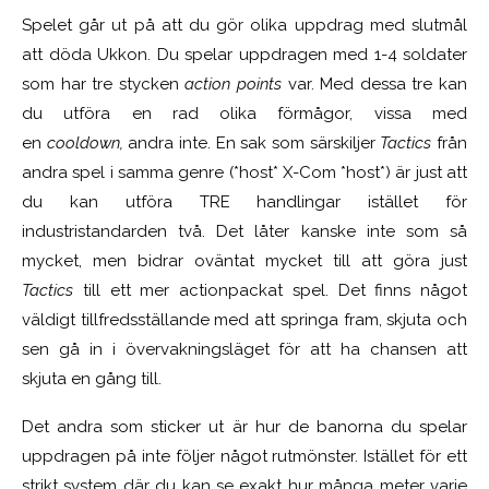
Spelet går ut på att du gör olika uppdrag med slutmål
att döda Ukkon. Du spelar uppdragen med 1-4 soldater
som har tre stycken
action points
var. Med dessa tre kan
du utföra en rad olika förmågor, vissa med
en
cooldown,
andra inte. En sak som särskiljer
Tactics
från
andra spel i samma genre (*host* X-Com *host*) är just att
du kan utföra TRE handlingar istället för
industristandarden två. Det låter kanske inte som så
mycket, men bidrar oväntat mycket till att göra just
Tactics
till ett mer actionpackat spel. Det finns något
väldigt tillfredsställande med att springa fram, skjuta och
sen gå in i övervakningsläget för att ha chansen att
skjuta en gång till.
Det andra som sticker ut är hur de banorna du spelar
uppdragen på inte följer något rutmönster. Istället för ett
strikt system där du kan se exakt hur många meter varje