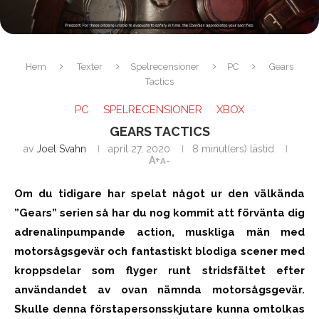
Hem
Texter
Spelrecensioner
PC
Gears
Tactics
PC
SPELRECENSIONER
XBOX
GEARS TACTICS
av
Joel Svahn
april 27, 2020
8 minut(ers) lästid
A+
A-
Om du tidigare har spelat något ur den välkända
”Gears” serien så har du nog kommit att förvänta dig
adrenalinpumpande action, muskliga män med
motorsågsgevär och fantastiskt blodiga scener med
kroppsdelar som flyger runt stridsfältet efter
användandet av ovan nämnda motorsågsgevär.
Skulle denna förstapersonsskjutare kunna omtolkas