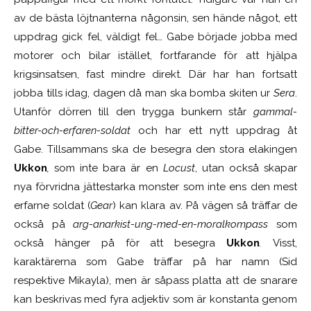
av de bästa löjtnanterna någonsin, sen hände något, ett
uppdrag gick fel, väldigt fel… Gabe började jobba med
motorer och bilar istället, fortfarande för att hjälpa
krigsinsatsen, fast mindre direkt. Där har han fortsatt
jobba tills idag, dagen då man ska bomba skiten ur
Sera
.
Utanför dörren till den trygga bunkern står
gammal-
bitter-och-erfaren-soldat
och har ett nytt uppdrag åt
Gabe. Tillsammans ska de besegra den stora elakingen
Ukkon
,
som inte bara är en
Locust
, utan också skapar
nya förvridna jättestarka monster som inte ens den mest
erfarne soldat (
Gear
) kan klara av. På vägen så träffar de
också på
arg-anarkist-ung-med-en-moralkompass
som
också hänger på för att besegra
Ukkon
.
Visst,
karaktärerna som Gabe träffar på har namn (Sid
respektive Mikayla), men är såpass platta att de snarare
kan beskrivas med fyra adjektiv som är konstanta genom