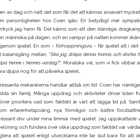
xen av dag och natt det som får det att kännas avsevärt mycket
om personligheten hos Coen själv. En betydligt mer sympati
 intryck jag hann få. Det känns som att den ständiga dragk
 en människa på dagen, och en vampyr på natten kommer skänk
g genom spelet. En som – förhoppningsvis – får spelet att i det
nt balansgång mellan, ”
Ska jag dräpa denna kvinna och dricka 
jälpa henne i hennes vardag?
”. Moraliska val, som vi fick vibbar 
a djupa nog för att påverka spelet…
tressanta mekanikerna handlar alltså om tid. Coen har nämli
ädda sin familj. Många uppdrag och aktiviteter driver tiden fra
ver prioritera vad som faktiskt är värt att lägga tid på. Sa
nom erfarenhetspoäng, nya förmågor och bättre förutsättni
tressant driv under mina timmar med spelet. Jag uppskattade v
elöning och fundera över vilka uppdrag som faktiskt var värda 
gtera att spelet enligt utvecklarna inte tar slut bara för att