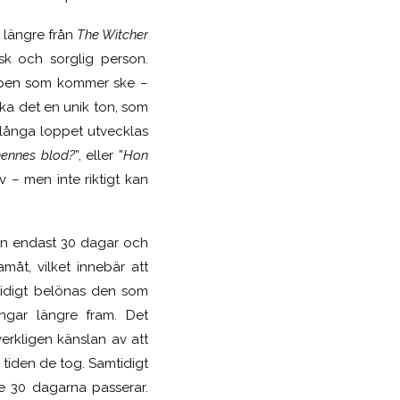
 längre från
The Witcher
sk och sorglig person.
ampen som kommer ske –
a det en unik ton, som
 långa loppet utvecklas
hennes blod?
”, eller ”
Hon
av – men inte riktigt kan
gen endast 30 dagar och
måt, vilket innebär att
mtidigt belönas den som
ngar längre fram. Det
erkligen känslan av att
tiden de tog. Samtidigt
 de 30 dagarna passerar.