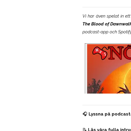
Vi har även spelat in ett
The Blood of Dawnwal
podcast-app och Spotify 
🎧
Lyssna på podcast
📝
Läs våra fulla intr