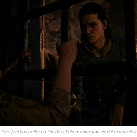
”äta” folk han träffar på. Om de är bakom galler kanske det rentav blir lä