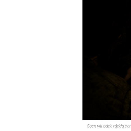
Coen vill både rädda och 