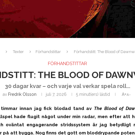
Texter
Förhandstittar
Förhandstitt: The Blood of Dawnw
FÖRHANDSTITTAR
DSTITT: THE BLOOD OF DAW
30 dagar kvar – och varje val verkar spela roll...
av
Fredrik Olsson
juli 7, 2026
5 minut(ers) lästid
A+
A-
timmar innan jag fick blodad tand av
The Blood of Daw
pel hade flugit något under min radar, men efter att 
ch oväntat engagerande stridssystem är jag betydligt 
er på att bygga. Nog finns det gott om bloddrypande potent