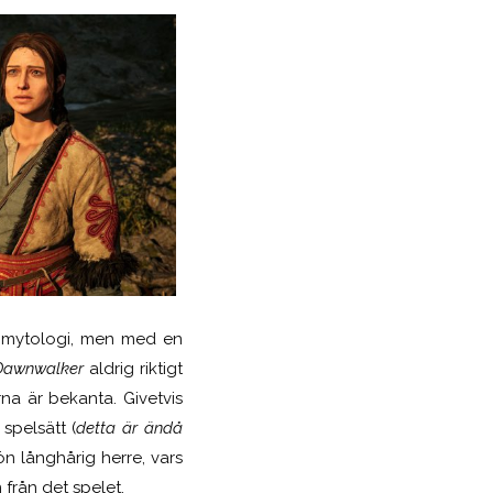
ig mytologi, men med en
Dawnwalker
aldrig riktigt
na är bekanta. Givetvis
spelsätt (
detta är ändå
kön långhårig herre, vars
 från det spelet.