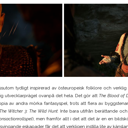
ssutom tydligt inspirerad av östeuropeisk folklore och verkl
lig utvecklarprägel ovanpå det hela. Det gör att
The Blood of 
pia av andra mörka fantasyspel, trots att flera av byggstenar
The Witcher 3: The Wild
Hunt.
Inte bara utifrån berättande och 
sonsactionrollspel
), men framför allt i det att det är en en bilds
vingande eskapader får det att verkligen instilla lite av känslan