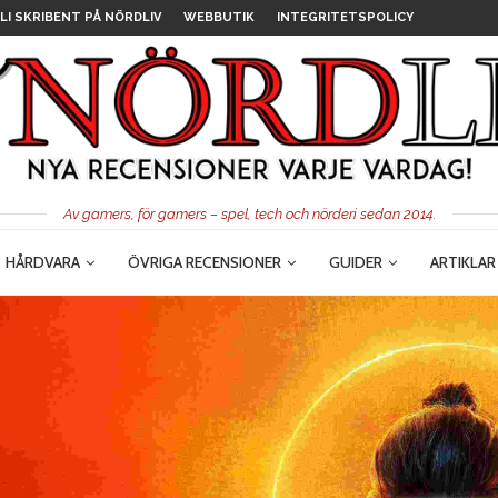
LI SKRIBENT PÅ NÖRDLIV
WEBBUTIK
INTEGRITETSPOLICY
Av gamers, för gamers – spel, tech och nörderi sedan 2014.
HÅRDVARA
ÖVRIGA RECENSIONER
GUIDER
ARTIKLAR