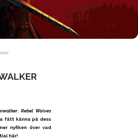
alker
NWALKER
nwalker
.
Rebel Wolves
ha fått känna på dess
mer nyfiken över vad
ial här!