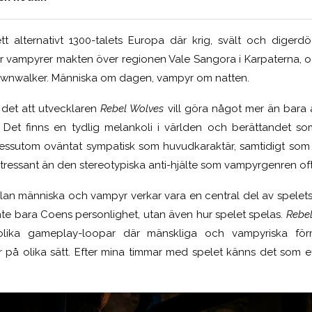
ett alternativt 1300-talets Europa där krig, svält och digerdöd
tar vampyrer makten över regionen Vale Sangora i Karpaterna, och
awnwalker. Människa om dagen, vampyr om natten.
 det att utvecklaren
Rebel Wolves
vill göra något mer än bara 
. Det finns en tydlig melankoli i världen och berättandet s
dessutom oväntat sympatisk som huvudkaraktär, samtidigt som
ressant än den stereotypiska anti-hjälte som vampyrgenren ofta
llan människa och vampyr verkar vara en central del av spelets
nte bara Coens personlighet, utan även hur spelet spelas.
Rebe
lika gameplay-loopar där mänskliga och vampyriska fö
r på olika sätt. Efter mina timmar med spelet känns det som 