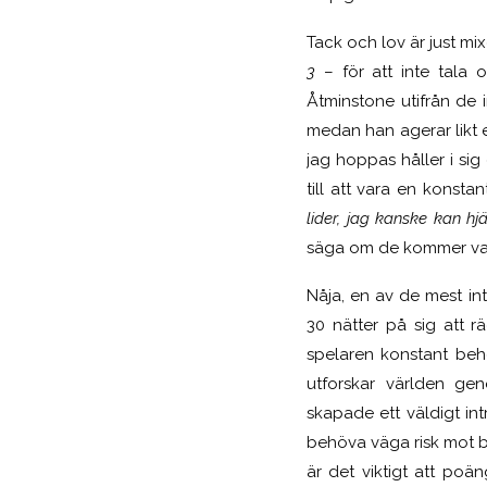
Tack och lov är just mi
3
– för att inte tala 
Åtminstone utifrån de
medan han agerar likt
jag hoppas håller i si
till att vara en konsta
lider, jag kanske kan h
säga om de kommer var
Nåja, en av de mest in
30 nätter på sig att r
spelaren konstant behö
utforskar världen ge
skapade ett väldigt in
behöva väga risk mot b
är det viktigt att poän