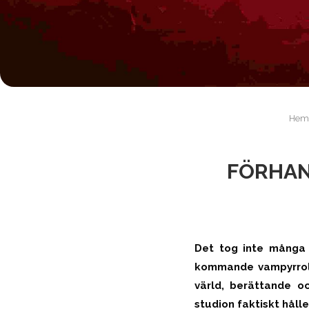
Hem
FÖRHAN
Det tog inte många 
kommande vampyrrolls
värld, berättande o
studion faktiskt håll