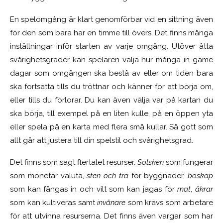
En spelomgång är klart genomförbar vid en sittning även
för den som bara har en timme till övers. Det finns många
inställningar inför starten av varje omgång. Utöver åtta
svårighetsgrader kan spelaren välja hur många in-game
dagar som omgången ska bestå av eller om tiden bara
ska fortsätta tills du tröttnar och känner för att börja om,
eller tills du förlorar. Du kan även välja var på kartan du
ska börja, till exempel på en liten kulle, på en öppen yta
eller spela på en karta med flera små kullar. Så gott som
allt går att justera till din spelstil och svårighetsgrad.
Det finns som sagt flertalet resurser.
Solsken
som fungerar
som monetär valuta,
sten och trä
för byggnader,
boskap
som kan fångas in och vilt som kan jagas för
mat
,
åkrar
som kan kultiveras samt
invånare
som krävs som arbetare
för att utvinna resurserna. Det finns även vargar som har