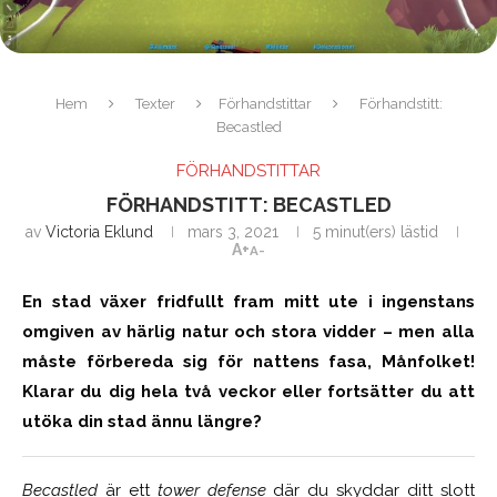
Hem
Texter
Förhandstittar
Förhandstitt:
Becastled
FÖRHANDSTITTAR
FÖRHANDSTITT: BECASTLED
av
Victoria Eklund
mars 3, 2021
5 minut(ers) lästid
A+
A-
En stad växer fridfullt fram mitt ute i ingenstans
omgiven av härlig natur och stora vidder – men alla
måste förbereda sig för nattens fasa, Månfolket!
Klarar du dig hela två veckor eller fortsätter du att
utöka din stad ännu längre?
Becastled
är ett
tower defense
där du skyddar ditt slott