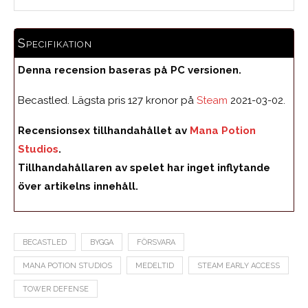
Specifikation
Denna recension baseras på PC versionen.
Becastled. Lägsta pris 127 kronor på
Steam
2021-03-02.
Recensionsex tillhandahållet av
Mana Potion
Studios
.
Tillhandahållaren av spelet har inget inflytande
över artikelns innehåll.
BECASTLED
BYGGA
FÖRSVARA
MANA POTION STUDIOS
MEDELTID
STEAM EARLY ACCESS
TOWER DEFENSE