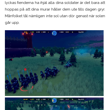
lyckas fienderna ha ihjäl alla dina soldater är det bara att
hoppas på att dina murar håller dem ute tills dagen gryr.
Månfolket tål nämligen inte sol utan dör genast när solen
går upp.