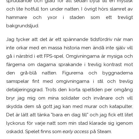
sprudlande och glad för att sedan byta till en mystisk
och lite hotfull ton under natten. I övrigt hörs slamret av
hammare och yxor i staden som ett trevligt
bakgrundsljud.
Jag tycker att det är ett spännande tidsfördriv när man
inte orkar med en massa historia men ändå inte själv vill
gå i närstrid i ett FPS-spel. Omgivningarna är mysiga och
färgerna om dagarna sprakande i trevlig kontrast mot
den grå-blå natten. Figurerna och byggnaderna
samspelar fint med omgivningarna i stil och trevlig
detaljeringsgrad. Trots den korta speltiden per omgång
bryr jag mig om mina soldater och invånare och vill
skydda dem så gott jag kan med murar och katapulter.
Det är lätt att tänka ”bara en dag till” och jag fick ett litet
lyckorus för varje natt som min stad klarade sig igenom
oskadd. Spelet finns som
early access
på Steam.