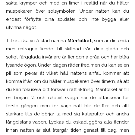
sakta krymper och med en timer i realtid när du håller
muspekaren över solsymbolen. Under natten kan du
endast förflytta dina soldater och inte bygga eller
utvinna något.
Till sist ska vi så klart nämna
Månfolket,
som är din enda
men enträgna fiende. Till skillnad från dina glada och
soligt färgglada invånare är fienderna gråa och har blåa
lysande ögon. Under dagen råder fred men du kan se en
pil som pekar åt vilket håll nattens anfall kommer att
komma ifrån om du håller muspekaren över timern, så att
du kan fokusera ditt försvar i rätt riktning. Månfolket är till
en början få och relativt svaga när de attackerar för
första gången men för varje natt blir de fler och allt
starkare tills de börjar ta med sig katapulter och andra
långdistans-vapen. Lyckas du oskadliggöra alla fiender
innan natten är slut återgår tiden genast till dag, men