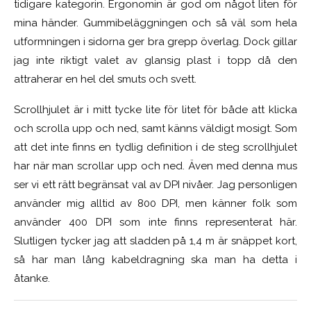
tidigare kategorin. Ergonomin är god om något liten för
mina händer. Gummibeläggningen och så väl som hela
utformningen i sidorna ger bra grepp överlag. Dock gillar
jag inte riktigt valet av glansig plast i topp då den
attraherar en hel del smuts och svett.
Scrollhjulet är i mitt tycke lite för litet för både att klicka
och scrolla upp och ned, samt känns väldigt mosigt. Som
att det inte finns en tydlig definition i de steg scrollhjulet
har när man scrollar upp och ned. Även med denna mus
ser vi ett rätt begränsat val av DPI nivåer. Jag personligen
använder mig alltid av 800 DPI, men känner folk som
använder 400 DPI som inte finns representerat här.
Slutligen tycker jag att sladden på 1,4 m är snäppet kort,
så har man lång kabeldragning ska man ha detta i
åtanke.