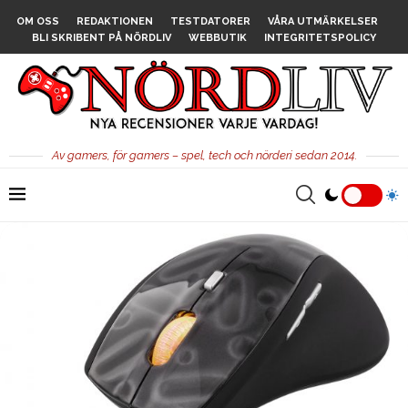
OM OSS
REDAKTIONEN
TESTDATORER
VÅRA UTMÄRKELSER
BLI SKRIBENT PÅ NÖRDLIV
WEBBUTIK
INTEGRITETSPOLICY
Av gamers, för gamers – spel, tech och nörderi sedan 2014.