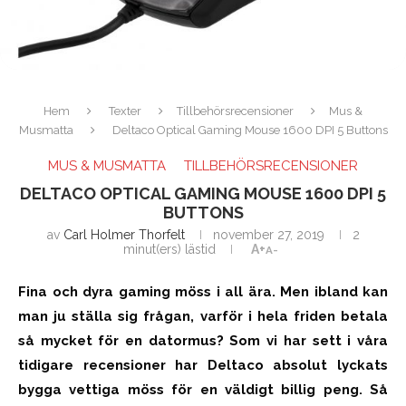
Hem
Texter
Tillbehörsrecensioner
Mus &
Musmatta
Deltaco Optical Gaming Mouse 1600 DPI 5 Buttons
MUS & MUSMATTA
TILLBEHÖRSRECENSIONER
DELTACO OPTICAL GAMING MOUSE 1600 DPI 5
BUTTONS
av
Carl Holmer Thorfelt
november 27, 2019
2
minut(ers) lästid
A+
A-
Fina och dyra gaming möss i all ära. Men ibland kan
man ju ställa sig frågan, varför i hela friden betala
så mycket för en datormus? Som vi har sett i våra
tidigare recensioner har Deltaco absolut lyckats
bygga vettiga möss för en väldigt billig peng. Så