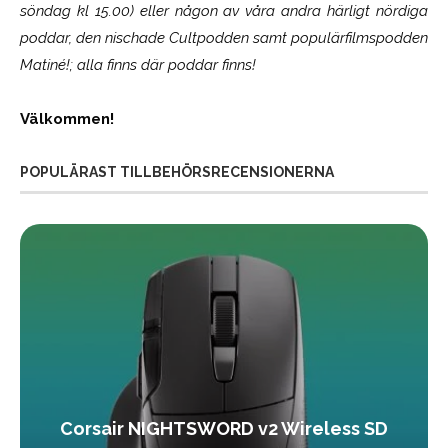
söndag kl 15.00) eller någon av våra andra härligt nördiga
poddar, den nischade Cultpodden samt populärfilmspodden
Matiné!; alla finns där poddar finns!
Välkommen!
POPULÄRAST TILLBEHÖRSRECENSIONERNA
Corsair NIGHTSWORD v2 Wireless SD