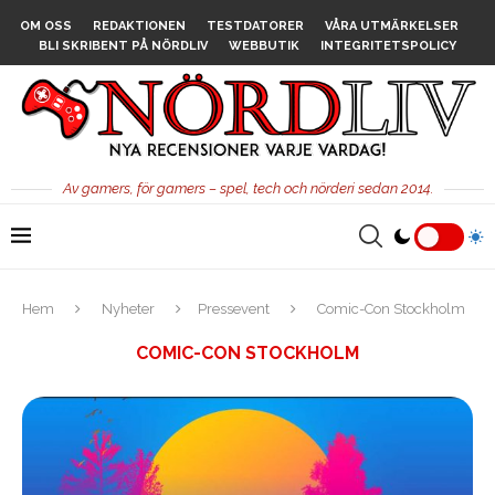
OM OSS
REDAKTIONEN
TESTDATORER
VÅRA UTMÄRKELSER
BLI SKRIBENT PÅ NÖRDLIV
WEBBUTIK
INTEGRITETSPOLICY
Av gamers, för gamers – spel, tech och nörderi sedan 2014.
Hem
Nyheter
Pressevent
Comic-Con Stockholm
COMIC-CON STOCKHOLM