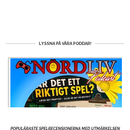
LYSSNA PÅ VÅRA PODDAR!
POPULÄRASTE SPELRECENSIONERNA MED UTMÄRKELSEN