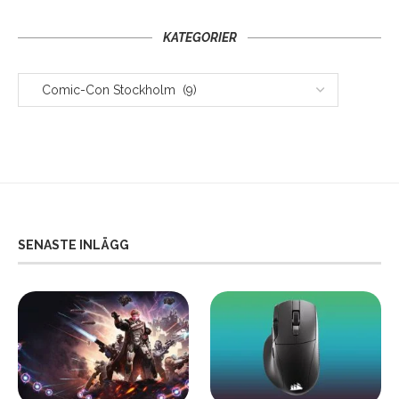
KATEGORIER
SENASTE INLÄGG