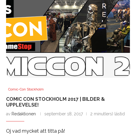
Comic-Con Stockholm
COMIC CON STOCKHOLM 2017 | BILDER &
UPPLEVELSE!
av
Redaktionen
september 18, 2017
2 minut(ers) lästid
Oj vad mycket att titta på!