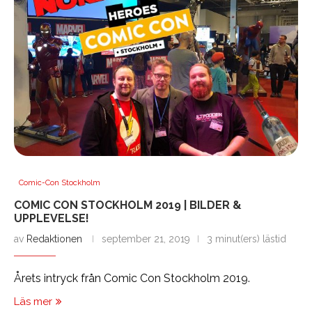
Comic-Con Stockholm
COMIC CON STOCKHOLM 2019 | BILDER &
UPPLEVELSE!
av
Redaktionen
september 21, 2019
3 minut(ers) lästid
Årets intryck från Comic Con Stockholm 2019.
Läs mer