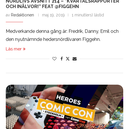
NÖRDLIVS AVSNITT 214 – ”KVARTALSRAPPORTER
OCH INÄLVOR!” FEAT @FIGGEHN
av
Redaktionen
maj 19, 2019
1 minut(ers) lästid
Medverkande denna gång är: Fredrik, Danny, Emil och
den nyutnämnde hedersnördlivaren Figgehn.
Läs mer