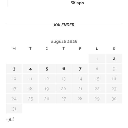
Wisps
KALENDER
augusti 2026
M
T
O
T
F
L
S
1
2
3
4
5
6
7
8
9
10
11
12
13
14
15
16
17
18
19
20
21
22
23
24
25
26
27
28
29
30
31
« jul