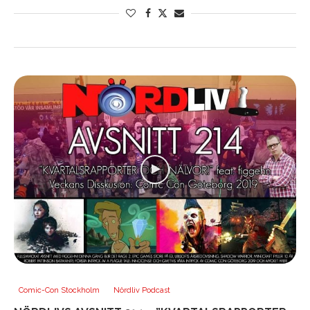
Comic-Con Stockholm
Nördliv Podcast