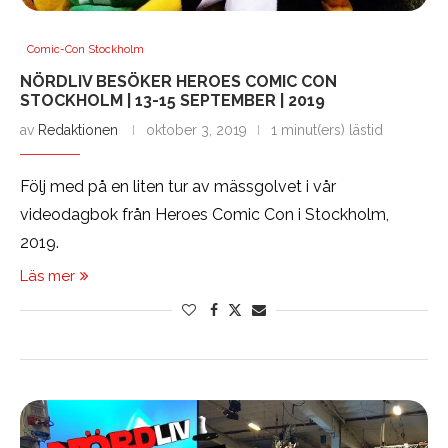
Comic-Con Stockholm
NÖRDLIV BESÖKER HEROES COMIC CON
STOCKHOLM | 13-15 SEPTEMBER | 2019
av
Redaktionen
oktober 3, 2019
1 minut(ers) lästid
Följ med på en liten tur av mässgolvet i vår
videodagbok från Heroes Comic Con i Stockholm,
2019.
Läs mer