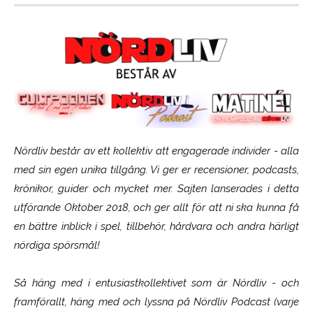
Nördliv består av ett kollektiv att engagerade individer - alla
med sin egen unika tillgång. Vi ger er recensioner, podcasts,
krönikor, guider och mycket mer. Sajten lanserades i detta
utförande Oktober 2018, och ger allt för att ni ska kunna få
en bättre inblick i spel, tillbehör, hårdvara och andra härligt
nördiga spörsmål!
Så häng med i entusiastkollektivet som är
Nördliv
- och
framförallt, häng med och lyssna på Nördliv Podcast (varje