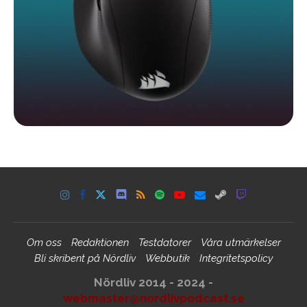
Om oss
Redaktionen
Testdatorer
Våra utmärkelser
Bli skribent på Nördliv
Webbutik
Integritetspolicy
Nördliv 2014 - 2024 -
webmaster@nordlivpodcast.se