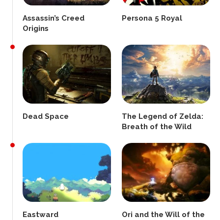
Assassin’s Creed
Persona 5 Royal
Origins
Dead Space
The Legend of Zelda:
Breath of the Wild
Eastward
Ori and the Will of the