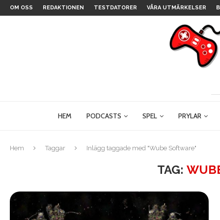
OM OSS
REDAKTIONEN
TESTDATORER
VÅRA UTMÄRKELSER
B
HEM
PODCASTS
SPEL
PRYLAR
Hem
Taggar
Inlägg taggade med "Wube Software"
TAG:
WUBE