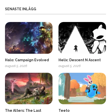
SENASTE INLÄGG
Halo: Campaign Evolved
Helix: Descent N Ascent
augusti 5, 2026
augusti 5, 2026
ro
SCUF Gaming Omega
The Alters: The Last
Teeto