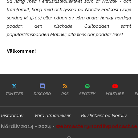
Så häng med i entusiastkollektivet som är
Nördliv
- och
framförallt, häng med och lyssna på Nördliv Podcast (varje
söndag kl 15.00) eller någon av våra andra härligt nördiga
poddar, den nischade Cultpodden samt
populärfilmspodden Matiné!; alla finns där poddar finns!
Välkommen!
TWITTER
DISCORD
RSS
SPOTIFY
YOUTUBE
E
Testdatorer
Våra utmärkelser
Bli skribent på Nördliv
Nördliv 2014 - 2024 -
webmaster@nordlivpodcast.se