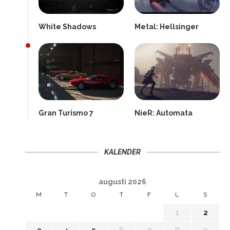
White Shadows
Metal: Hellsinger
Gran Turismo 7
NieR: Automata
KALENDER
augusti 2026
M
T
O
T
F
L
S
1
2